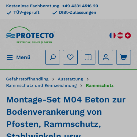
Kostenlose Fachberatung
+49 4331 4516 20
alt springen
TÜV-geprüft
DIBt-Zulassungen
BESTÄNDIG | SICHER | LAGERN
Menü
Gefahrstoffhandling
Ausstattung
Rammschutz und Kennzeichnung
Rammschutz
Montage-Set M04 Beton zur
Bodenverankerung von
Pfosten, Rammschutz,
Stahlwinkeln usw.