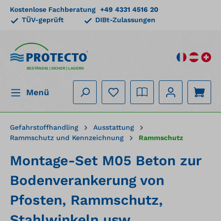
Kostenlose Fachberatung
+49 4331 4516 20
alt springen
TÜV-geprüft
DIBt-Zulassungen
BESTÄNDIG | SICHER | LAGERN
Menü
Gefahrstoffhandling
Ausstattung
Rammschutz und Kennzeichnung
Rammschutz
Montage-Set M05 Beton zur
Bodenverankerung von
Pfosten, Rammschutz,
Stahlwinkeln usw.