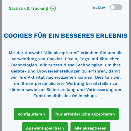
Produkt Anzahl: Gib den gewünschten We
In den Warenkorb
Stk.
Inaktiv
Statistik & Tracking
Merken
Artikel-Nummer:
19452
COOKIES FÜR EIN BESSERES ERLEBNIS
Service
Mit der Auswahl “Alle akzeptieren” erlauben Sie uns die
Lieferung frei Haus
Verwendung von Cookies, Pixeln, Tags und ähnlichen
Zertifizierte Qualität
Technologien. Wir nutzen diese Technologien, um Ihre
Geräte- und Browsereinstellungen zu erfahren, damit
wir Ihre Aktivität nachvollziehen können. Dies tun wir,
um Ihnen personalisierte Werbung bereitstellen zu
können sowie zur Sicherstellung und Verbesserung der
Funktionalität des Onlineshops.
Beschreibung
Material: Stahlblech Oberfläche:
Konfigurieren
Nur erforderliche akzeptieren
pulverbeschichtet, lichtgrau RAL 7035
Auswahl speichern
Alle akzeptieren
Technische Daten