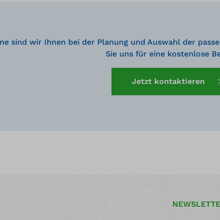
 • Warnschild mit
Geräuschkulisse beim Schl
grammen reduziert
in ruhigen Arbeitsumgebun
mmunikation • FM-
schwenkbarer Tragegriff fü
iziert; erfüllt die TÜV-
Portabilität • Warnschild mit
ne sind wir Ihnen bei der Planung und Auswahl der passe
erungen • mit
Piktogrammen reduziert
tschließender Abdeckung
Fehlkommunikation • FM-
Sie uns für eine kostenlose B
zertifiziert; erfüllt die TÜV-
Anforderungen • mit
selbstschließender Abdeck
Jetzt kontaktieren
NEWSLETT