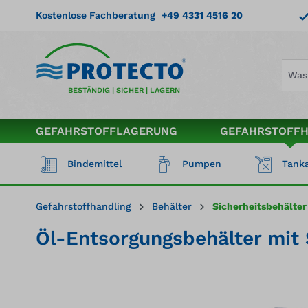
springen
Zur Hauptnavigation springen
Kostenlose Fachberatung
+49 4331 4516 20
BESTÄNDIG | SICHER | LAGERN
GEFAHRSTOFFLAGERUNG
GEFAHRSTOFF
Bindemittel
Pumpen
Tanka
Gefahrstoffhandling
Behälter
Sicherheitsbehälter
Öl-Entsorgungsbehälter mit 
Bildergalerie überspringen