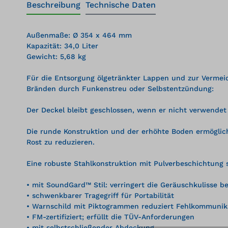
Beschreibung
Technische Daten
Außenmaße: Ø 354 x 464 mm
Kapazität: 34,0 Liter
Gewicht: 5,68 kg
Für die Entsorgung ölgetränkter Lappen und zur Vermei
Bränden durch Funkenstreu oder Selbstentzündung:
Der Deckel bleibt geschlossen, wenn er nicht verwendet
Die runde Konstruktion und der erhöhte Boden ermöglic
Rost zu reduzieren.
Eine robuste Stahlkonstruktion mit Pulverbeschichtung 
• mit SoundGard™ Stil: verringert die Geräuschkulisse 
• schwenkbarer Tragegriff für Portabilität
• Warnschild mit Piktogrammen reduziert Fehlkommunik
• FM-zertifiziert; erfüllt die TÜV-Anforderungen
• mit selbstschließender Abdeckung