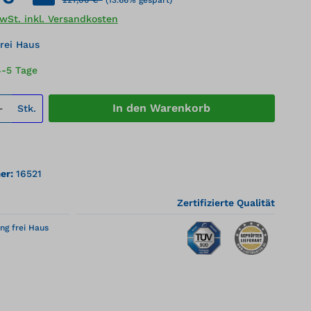
MwSt. inkl. Versandkosten
rei Haus
4-5 Tage
 Anzahl: Gib den gewünschten Wert ei
In den Warenkorb
Stk.
er:
16521
Zertifizierte Qualität
ng frei Haus