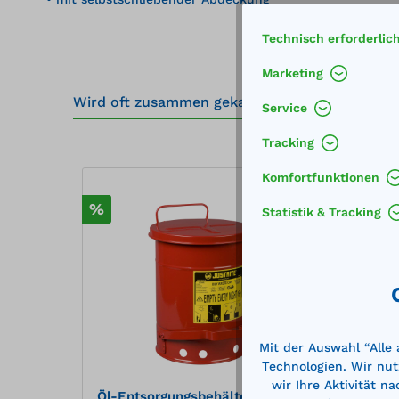
Technisch erforderlic
Marketing
Wird oft zusammen gekauft
Service
Tracking
Produktgalerie überspringen
Komfortfunktionen
%
%
Statistik & Tracking
Mit der Auswahl “Alle
Technologien. Wir nut
wir Ihre Aktivität n
Öl-Entsorgungsbehälter
Öl-En