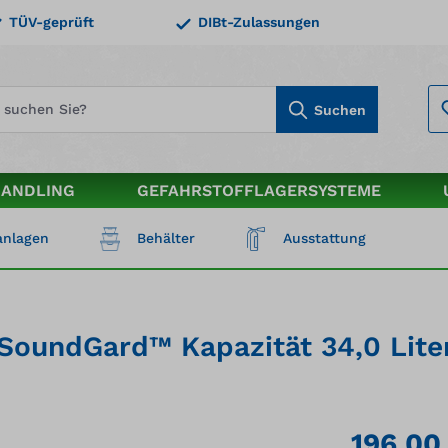
TÜV-geprüft
DIBt-Zulassungen
Suchen
HANDLING
GEFAHRSTOFFLAGERSYSTEME
nlagen
Behälter
Ausstattung
SoundGard™ Kapazität 34,0 Liter,
196,00