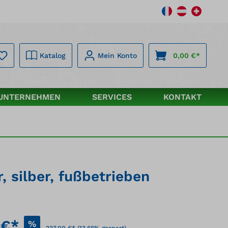
Katalog
Mein Konto
0,00 €*
UNTERNEHMEN
SERVICES
KONTAKT
 silber, fußbetrieben
 €*
%
227,00 €*
(13.66% gespart)