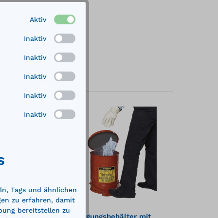
Aktiv
Inaktiv
Inaktiv
Inaktiv
Inaktiv
%
%
Inaktiv
S
ln, Tags und ähnlichen
gen zu erfahren, damit
bung bereitstellen zu
it
Öl-Entsorgungsbehälter mit
Öl-En