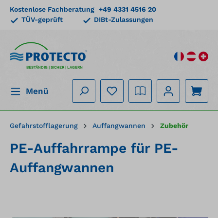
Kostenlose Fachberatung
+49 4331 4516 20
alt springen
TÜV-geprüft
DIBt-Zulassungen
BESTÄNDIG | SICHER | LAGERN
Menü
Gefahrstofflagerung
Auffangwannen
Zubehör
PE-Auffahrrampe für PE-
Auffangwannen
Bildergalerie überspringen