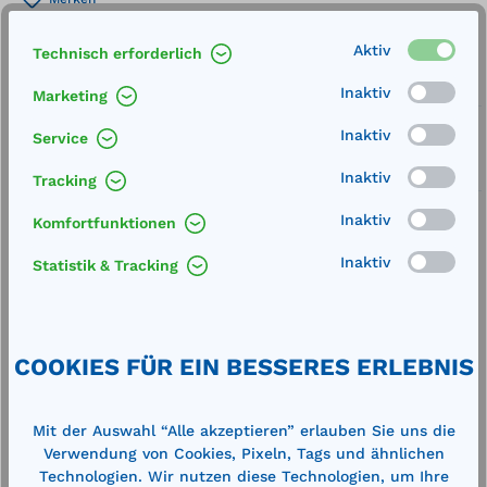
Artikel-Nummer:
710714
Aktiv
Technisch erforderlich
Service
Inaktiv
Marketing
Lieferung frei Haus
Inaktiv
Service
Zertifizierte Qualität
Inaktiv
Tracking
Inaktiv
Komfortfunktionen
Inaktiv
Statistik & Tracking
Beschreibung
LxBxH: 1260 x 800 x 200 mm Belastung: 300
COOKIES FÜR EIN BESSERES ERLEBNIS
kghochwertiges Polyethylen (PEHD),
korrosionsbeständig, hohe chemische
Beständigke…
Mehr
Mit der Auswahl “Alle akzeptieren” erlauben Sie uns die
Verwendung von Cookies, Pixeln, Tags und ähnlichen
Technische Daten
Technologien. Wir nutzen diese Technologien, um Ihre