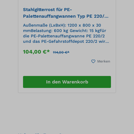
Stahlgitterrost für PE-
Palettenauffangwannen Typ PE 220/2,
PE 425/4, PE 425/4e
Außenmaße (LxBxH): 1200 x 800 x 30
mmBelastung: 600 kg Gewicht: 15 kgfür
die PE-Palettenauffangwanne PE 220/2
und das PE-Gefahrstoffdepot 220/2 wird
ein Gitterrost benötigt,für die PE-
104,00 €*
Palettenauffangwannen PE 425/4 und PE
114,00 €*
425/4e werden je zwei Gitterrost benötigt
Merken
In den Warenkorb