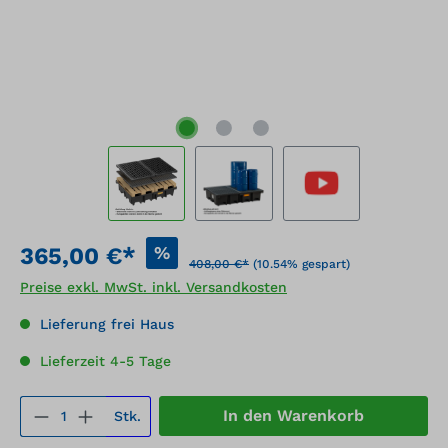
%
365,00 €*
408,00 €*
(10.54% gespart)
Preise exkl. MwSt. inkl. Versandkosten
Lieferung frei Haus
Lieferzeit 4-5 Tage
Produkt Anzahl: Gib den gewünschten We
In den Warenkorb
Stk.