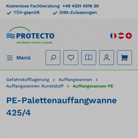
Kostenlose Fachberatung
+49 4331 4516 20
alt springen
TÜV-geprüft
DIBt-Zulassungen
BESTÄNDIG | SICHER | LAGERN
Menü
Gefahrstofflagerung
Auffangwannen
Auffangwannen Kunststoff
Auffangwannen PE
PE-Palettenauffangwanne
425/4