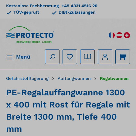
Kostenlose Fachberatung
+49 4331 4516 20
alt springen
TÜV-geprüft
DIBt-Zulassungen
BESTÄNDIG | SICHER | LAGERN
Menü
Gefahrstofflagerung
Auffangwannen
Regalwannen
PE-Regalauffangwanne 1300
x 400 mit Rost für Regale mit
Breite 1300 mm, Tiefe 400
mm