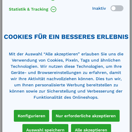
Inaktiv
Statistik & Tracking
Merken
Artikel-Nummer:
711736
COOKIES FÜR EIN BESSERES ERLEBNIS
Service
Lieferung frei Haus
Mit der Auswahl “Alle akzeptieren” erlauben Sie uns die
Zertifizierte Qualität
Verwendung von Cookies, Pixeln, Tags und ähnlichen
Technologien. Wir nutzen diese Technologien, um Ihre
Geräte- und Browsereinstellungen zu erfahren, damit
wir Ihre Aktivität nachvollziehen können. Dies tun wir,
um Ihnen personalisierte Werbung bereitstellen zu
können sowie zur Sicherstellung und Verbesserung der
Funktionalität des Onlineshops.
Beschreibung
Außenmaße (BxTxH): 1300 x 400 x 95 mm
Auffangvolumen: 28 Liter Gewicht: 5,15 kgzur
Konfigurieren
Nur erforderliche akzeptieren
sicheren und vorschriftsmäßigen Lagerung…
Mehr
Auswahl speichern
Alle akzeptieren