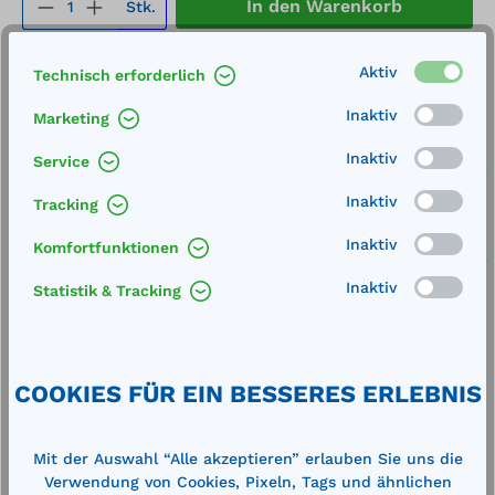
Produkt Anzahl: Gib den gewünschten We
In den Warenkorb
Stk.
Merken
Aktiv
Technisch erforderlich
Artikel-Nummer:
11483
Inaktiv
Marketing
Service
Inaktiv
Service
Lieferung frei Haus
Inaktiv
Tracking
Zertifizierte Qualität
Inaktiv
Komfortfunktionen
Inaktiv
Statistik & Tracking
Beschreibung
COOKIES FÜR EIN BESSERES ERLEBNIS
Außenmaße (LxBxH): 1000 x 100 x 100 mm
Gewicht: 18 kgindividuell zusammenstellbares,
Mit der Auswahl “Alle akzeptieren” erlauben Sie uns die
extrem robustes Schutzgeländer aus Prof…
Mehr
Verwendung von Cookies, Pixeln, Tags und ähnlichen