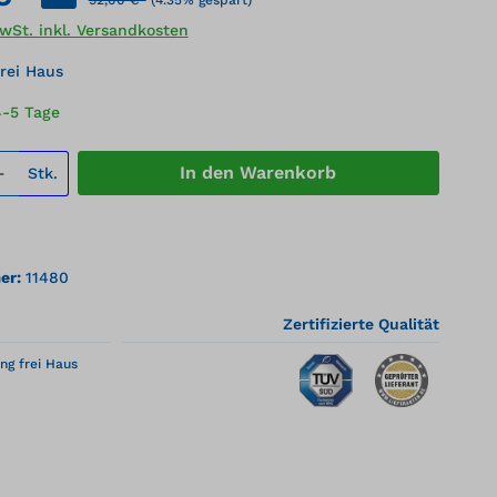
MwSt. inkl. Versandkosten
rei Haus
4-5 Tage
 Anzahl: Gib den gewünschten Wert ei
In den Warenkorb
Stk.
er:
11480
Zertifizierte Qualität
ng frei Haus