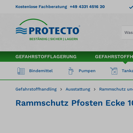
springen
Zur Hauptnavigation springen
Kostenlose Fachberatung
+49 4331 4516 20
BESTÄNDIG | SICHER | LAGERN
GEFAHRSTOFFLAGERUNG
GEFAHRSTOFF
Bindemittel
Pumpen
Tanka
Gefahrstoffhandling
Ausstattung
Rammschutz un
Rammschutz Pfosten Ecke 10
Bildergalerie überspringen