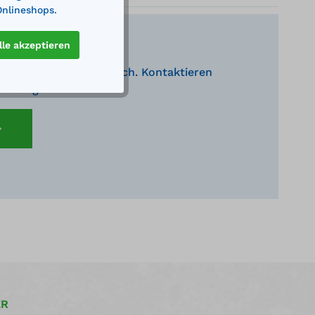
Onlineshops.
lle akzeptieren
nden Produkte behilflich. Kontaktieren
eratung.
ER