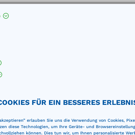
h
eländer aus Profilstahl
von Inventar, Verkehrswegen und Arbeitsbereichen
COOKIES FÜR EIN BESSERES ERLEBNI
 akzeptieren” erlauben Sie uns die Verwendung von Cookies, Pixe
zen diese Technologien, um Ihre Geräte- und Browsereinstellun
achvollziehen können. Dies tun wir, um Ihnen personalisierte Wer