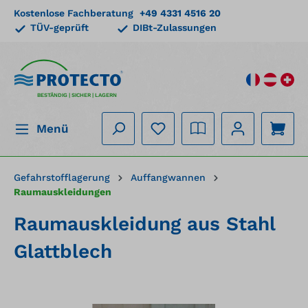
Kostenlose Fachberatung
+49 4331 4516 20
alt springen
TÜV-geprüft
DIBt-Zulassungen
BESTÄNDIG | SICHER | LAGERN
Menü
Gefahrstofflagerung
Auffangwannen
Raumauskleidungen
Raumauskleidung aus Stahl
Glattblech