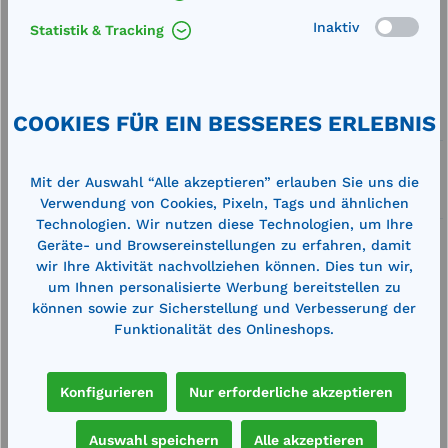
Inaktiv
Statistik & Tracking
Merken
Artikel-Nummer:
107107
COOKIES FÜR EIN BESSERES ERLEBNIS
Service
Lieferung frei Haus
Mit der Auswahl “Alle akzeptieren” erlauben Sie uns die
Zertifizierte Qualität
Verwendung von Cookies, Pixeln, Tags und ähnlichen
Technologien. Wir nutzen diese Technologien, um Ihre
Geräte- und Browsereinstellungen zu erfahren, damit
wir Ihre Aktivität nachvollziehen können. Dies tun wir,
um Ihnen personalisierte Werbung bereitstellen zu
können sowie zur Sicherstellung und Verbesserung der
Funktionalität des Onlineshops.
Beschreibung
mit DIBt-Zulassung Z-38.6-232 zugelassen zur
Lagerung wassergefährdender und brennbarer
Konfigurieren
Nur erforderliche akzeptieren
Flüssigkeiten nach Aufmaß auf der…
Mehr
Auswahl speichern
Alle akzeptieren