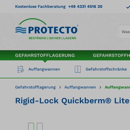
springen
Zur Hauptnavigation springen
Kostenlose Fachberatung
+49 4331 4516 20
BESTÄNDIG | SICHER | LAGERN
GEFAHRSTOFFLAGERUNG
GEFAHRSTOFF
Auffangwannen
Gefahrstoffschränke
Gefahrstofflagerung
Auffangwannen
Auffangwann
Rigid-Lock Quickberm® Lite 
Bildergalerie überspringen