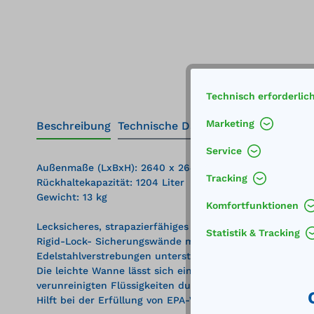
Technisch erforderlic
Marketing
Beschreibung
Technische Daten
Service
Außenmaße (LxBxH): 2640 x 2640 x 203 mm
Tracking
Rückhaltekapazität: 1204 Liter
Gewicht: 13 kg
Komfortfunktionen
Lecksicheres, strapazierfähiges EnGuard™ I PVC-beschic
Statistik & Tracking
Rigid-Lock- Sicherungswände maximieren den Nutzraum 
Edelstahlverstrebungen unterstützen die Wand in verriege
Die leichte Wanne lässt sich einfach klein zusammenfal
verunreinigten Flüssigkeiten durch Personal oder Geräte
Hilft bei der Erfüllung von EPA-Vorgaben zur Vorbeugu