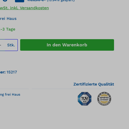
MwSt. inkl. Versandkosten
rei Haus
2-3 Tage
 Anzahl: Gib den gewünschten Wert ei
In den Warenkorb
Stk.
er:
15217
Zertifizierte Qualität
ng frei Haus