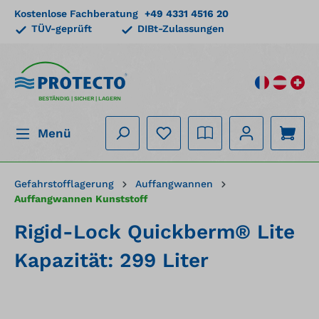
Kostenlose Fachberatung
+49 4331 4516 20
alt springen
TÜV-geprüft
DIBt-Zulassungen
BESTÄNDIG | SICHER | LAGERN
Menü
Gefahrstofflagerung
Auffangwannen
Auffangwannen Kunststoff
Rigid-Lock Quickberm® Lite
Kapazität: 299 Liter