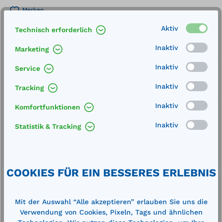
Merken
Aktiv
Artikel-Nummer:
15214
Technisch erforderlich
Inaktiv
Marketing
Service
Inaktiv
Service
Lieferung frei Haus
Inaktiv
Tracking
Zertifizierte Qualität
Inaktiv
Komfortfunktionen
Inaktiv
Statistik & Tracking
Beschreibung
Außenmaße (LxBxH): 1420 x 1420 x 203 mm
COOKIES FÜR EIN BESSERES ERLEBNIS
Rückhaltekapazität: 299 Liter Gewicht: 6
kgLecksicheres, strapazierfähiges EnGuard™…
Mit der Auswahl “Alle akzeptieren” erlauben Sie uns die
Mehr
Verwendung von Cookies, Pixeln, Tags und ähnlichen