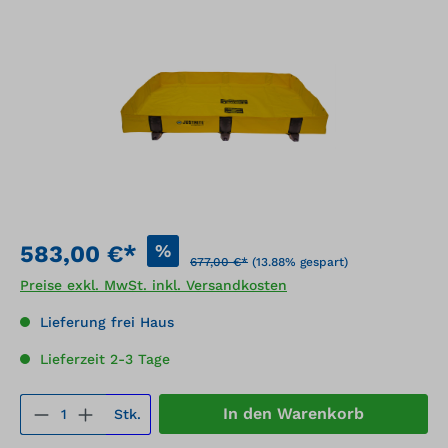
Bildergalerie überspringen
%
583,00 €*
677,00 €*
(13.88% gespart)
Preise exkl. MwSt. inkl. Versandkosten
Lieferung frei Haus
Lieferzeit 2-3 Tage
Produkt Anzahl: Gib den gewünschten We
In den Warenkorb
Stk.