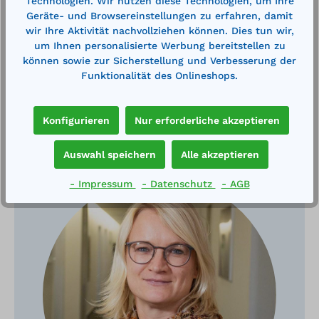
Technologien. Wir nutzen diese Technologien, um Ihre
Technische Daten
Geräte- und Browsereinstellungen zu erfahren, damit
wir Ihre Aktivität nachvollziehen können. Dies tun wir,
um Ihnen personalisierte Werbung bereitstellen zu
können sowie zur Sicherstellung und Verbesserung der
Funktionalität des Onlineshops.
Konfigurieren
Nur erforderliche akzeptieren
Haben Sie Fragen?
Auswahl speichern
Alle akzeptieren
- Impressum
- Datenschutz
- AGB