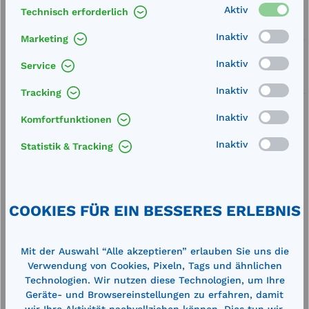
Aktiv
Technisch erforderlich
Service
Inaktiv
Marketing
Lieferung frei Haus
Inaktiv
Service
Zertifizierte Qualität
Inaktiv
Tracking
Inaktiv
Komfortfunktionen
Inaktiv
Statistik & Tracking
Beschreibung
Außenmaße (BxTxH): 295 x 490 x 70 mm Gewicht:
COOKIES FÜR EIN BESSERES ERLEBNIS
4 kgfeuerverzinkt und steckbar, zum Drehen von
60-l-Fässern, zum Auflegen auf…
Mehr
Mit der Auswahl “Alle akzeptieren” erlauben Sie uns die
Technische Daten
Verwendung von Cookies, Pixeln, Tags und ähnlichen
Technologien. Wir nutzen diese Technologien, um Ihre
Geräte- und Browsereinstellungen zu erfahren, damit