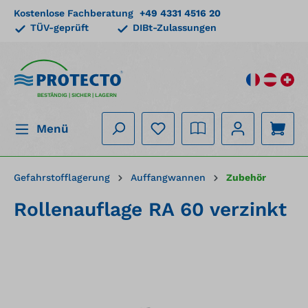
Kostenlose Fachberatung
+49 4331 4516 20
alt springen
TÜV-geprüft
DIBt-Zulassungen
BESTÄNDIG | SICHER | LAGERN
Menü
Gefahrstofflagerung
Auffangwannen
Zubehör
Rollenauflage RA 60 verzinkt
Bildergalerie überspringen