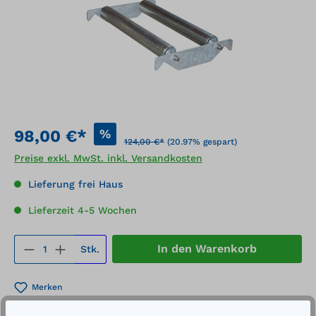
%
98,00 €*
124,00 €*
(20.97% gespart)
Preise exkl. MwSt. inkl. Versandkosten
Lieferung frei Haus
Lieferzeit 4-5 Wochen
Produkt Anzahl: Gib den gewünschten We
In den Warenkorb
Stk.
Merken
Artikel-Nummer:
16940