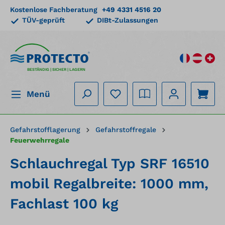
Kostenlose Fachberatung
+49 4331 4516 20
alt springen
TÜV-geprüft
DIBt-Zulassungen
BESTÄNDIG | SICHER | LAGERN
Menü
Gefahrstofflagerung
Gefahrstoffregale
Feuerwehrregale
Schlauchregal Typ SRF 16510
mobil Regalbreite: 1000 mm,
Fachlast 100 kg