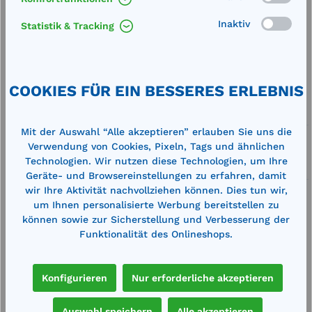
Produkt Anzahl: Gib den gewünschten We
In den Warenkorb
Stk.
Inaktiv
Statistik & Tracking
Merken
Artikel-Nummer:
711318
COOKIES FÜR EIN BESSERES ERLEBNIS
Service
Mit der Auswahl “Alle akzeptieren” erlauben Sie uns die
Lieferung frei Haus
Verwendung von Cookies, Pixeln, Tags und ähnlichen
Technologien. Wir nutzen diese Technologien, um Ihre
Zertifizierte Qualität
Geräte- und Browsereinstellungen zu erfahren, damit
wir Ihre Aktivität nachvollziehen können. Dies tun wir,
um Ihnen personalisierte Werbung bereitstellen zu
können sowie zur Sicherstellung und Verbesserung der
Funktionalität des Onlineshops.
Beschreibung
Konfigurieren
Nur erforderliche akzeptieren
Außenmaße (LxBxH): 520 x 490 x 580
mmGewicht: 52 kgHD-Schlauch DN10 22 MPa
Auswahl speichern
Alle akzeptieren