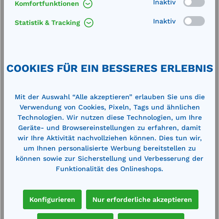
Inaktiv
von
Komfortfunktionen
Inaktiv
Statistik & Tracking
COOKIES FÜR EIN BESSERES ERLEBNIS
Gefahrstoffen kann ein Brandschutzcontainer auch als
Mit der Auswahl “Alle akzeptieren” erlauben Sie uns die
Arbeitsraum für Ab- und Umfüllarbeiten genutzt werden.
Verwendung von Cookies, Pixeln, Tags und ähnlichen
Es kommen immer Brandschutztüren zum Einsatz, die 1-
Technologien. Wir nutzen diese Technologien, um Ihre
und 2-flügelig sein können. Brandschutztüren müssen
Geräte- und Browsereinstellungen zu erfahren, damit
immer selbstschließend sein. Durch den Einsatz einer
wir Ihre Aktivität nachvollziehen können. Dies tun wir,
Türfeststellanlage mit Haftmagneten, die die Tür im
um Ihnen personalisierte Werbung bereitstellen zu
Brandfall selbsttätig schließen wird die Beschickung des
können sowie zur Sicherstellung und Verbesserung der
Lagers vereinfacht. Bei der Bestückung des Lagers mit
Funktionalität des Onlineshops.
Hubwagen wird eine Auffahrrampe benötigt.
Eine technische Zwangsentlüftung ist je nach Art der
Konfigurieren
Nur erforderliche akzeptieren
Lagerung mit dem notwendigen Luftwechsel (0,4-fach bis
5-facher Luftwechsel) zu dimensionieren und ggf. mit