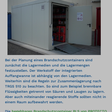
Bei der Planung eines Brandschutzcontainers sind
zunächst die Lagermedien und die Lagermengen
festzustellen. Der Werkstoff der integrierten
Auffangwanne ist abhängig von den Lagermedien.
Weiterhin sind die Regeln zur Zusammenlagerung nach
TRGS 510 zu beachten. So sind zum Beispiel brennbare
Flüssigkeiten getrennt von Säuren und Laugen zu lagern.
Aber auch miteinander reagierende Stoffe sollten nicht in
einem Raum aufbewahrt werden.
Die
begehbaren Brandschutzcontainer BLS von PROTECTO