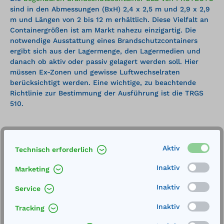
sind in den Abmessungen (BxH) 2,4 x 2,5 m und 2,9 x 2,9
m und Längen von 2 bis 12 m erhältlich. Diese Vielfalt an
Containergrößen ist am Markt nahezu einzigartig. Die
notwendige Ausstattung eines Brandschutzcontainers
ergibt sich aus der Lagermenge, den Lagermedien und
danach ob aktiv oder passiv gelagert werden soll. Hier
müssen Ex-Zonen und gewisse Luftwechselraten
berücksichtigt werden. Eine wichtige, zu beachtende
Richtlinie zur Bestimmung der Ausführung ist die TRGS
510.
Brandschutzcontainer auch als
Aktiv
Technisch erforderlich
Arbeitsraum für sensible
Inaktiv
Marketing
Abfüllvorgänge
Inaktiv
Service
Außer zur
Inaktiv
Tracking
Lagerung