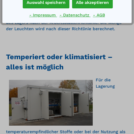
Auswahl speichern
Alle akzeptieren
einer Luftstromüberwachung auszurüsten.
Langfeldleuchten für Ex-Zone 1 oder 2 in verschiedenen
- Impressum
- Datenschutz
- AGB
Ausführungen sorgen für die notwendige Ausleuchtung
des Lagers nach der Arbeitsstättenrichtlinie. Die Menge
der Leuchten wird nach dieser Richtlinie berechnet.
Temperiert oder klimatisiert –
alles ist möglich
Für die
Lagerung
temperaturempfindlicher Stoffe oder bei der Nutzung als