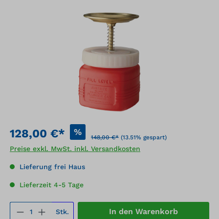
Bildergalerie überspringen
%
128,00 €*
148,00 €*
(13.51% gespart)
Preise exkl. MwSt. inkl. Versandkosten
Lieferung frei Haus
Lieferzeit 4-5 Tage
Produkt Anzahl: Gib den gewünschten We
In den Warenkorb
Stk.