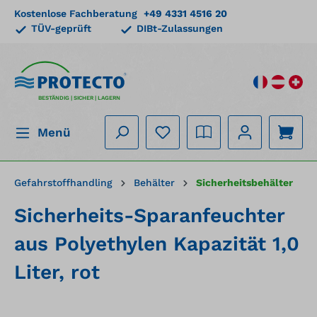
Kostenlose Fachberatung
+49 4331 4516 20
alt springen
TÜV-geprüft
DIBt-Zulassungen
BESTÄNDIG | SICHER | LAGERN
Menü
Gefahrstoffhandling
Behälter
Sicherheitsbehälter
Sicherheits-Sparanfeuchter
aus Polyethylen Kapazität 1,0
Liter, rot