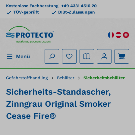
Kostenlose Fachberatung
+49 4331 4516 20
alt springen
TÜV-geprüft
DIBt-Zulassungen
BESTÄNDIG | SICHER | LAGERN
Menü
Gefahrstoffhandling
Behälter
Sicherheitsbehälter
Sicherheits-Standascher,
Zinngrau Original Smoker
Cease Fire®