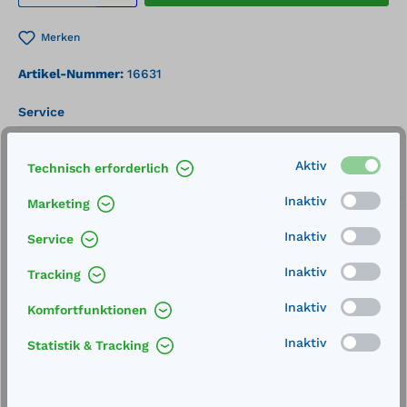
Merken
Artikel-Nummer:
16631
Service
Lieferung frei Haus
Aktiv
Technisch erforderlich
Zertifizierte Qualität
Inaktiv
Marketing
Inaktiv
Service
Inaktiv
Tracking
Beschreibung
Inaktiv
Komfortfunktionen
Höhe x Durchmesser: 978 x Ø 419 mm Kapazität:
Inaktiv
Statistik & Tracking
15 Liter Gewicht: 5,68 kgSteigern Sie Ihr
Geschäftsimage und halten Sie die Ei…
Mehr