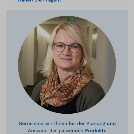
(10er Bestell-Nr. 16634 / 25 x 10er Bestell-
(
Nr. 16635) erhältlich: Entfernen Sie
N
einfach den Beutel, schließen Sie ihn fest
e
und entsorgen Sie ihn.
u
Gerne sind wir Ihnen bei der Planung und
Auswahl der passenden Produkte