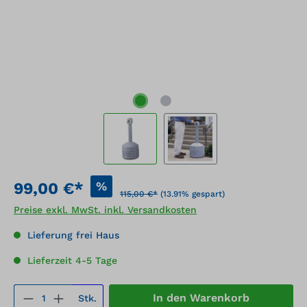
%
99,00 €*
115,00 €*
(13.91% gespart)
Preise exkl. MwSt. inkl. Versandkosten
Lieferung frei Haus
Lieferzeit 4-5 Tage
Produkt Anzahl: Gib den gewünschten We
In den Warenkorb
Stk.