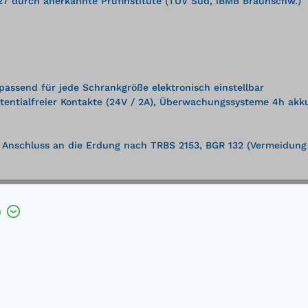
7 durch anerkannte Prüfinstitute (TÜV Süd, iBMB Braunschw.)
passend für jede Schrankgröße elektronisch einstellbar
otentialfreier Kontakte (24V / 2A), Überwachungssysteme 4h akk
Anschluss an die Erdung nach TRBS 2153, BGR 132 (Vermeidung v
trollmöglichkeit der Lüftungsabsperrklappen
h
rbeschichtung, Innenkorpus aus hochwertigen Dekorplatten
grau RAL 7035, höhenverstellbar
rau RAL 7035