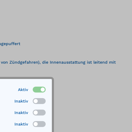
ugepuffert
on Zündgefahren), die Innenausstattung ist leitend mit
Aktiv
Inaktiv
Inaktiv
Inaktiv