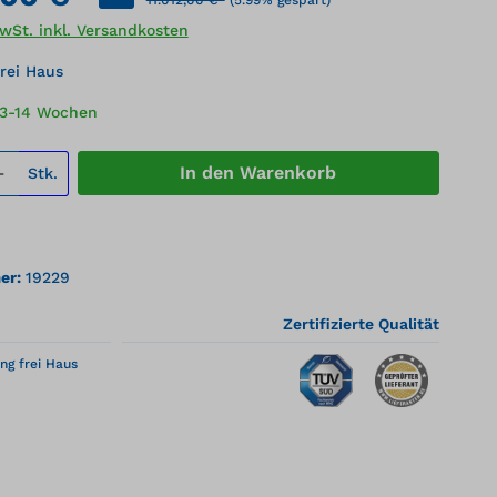
MwSt. inkl. Versandkosten
rei Haus
13-14 Wochen
 Anzahl: Gib den gewünschten Wert ei
In den Warenkorb
Stk.
er:
19229
Zertifizierte Qualität
ng frei Haus