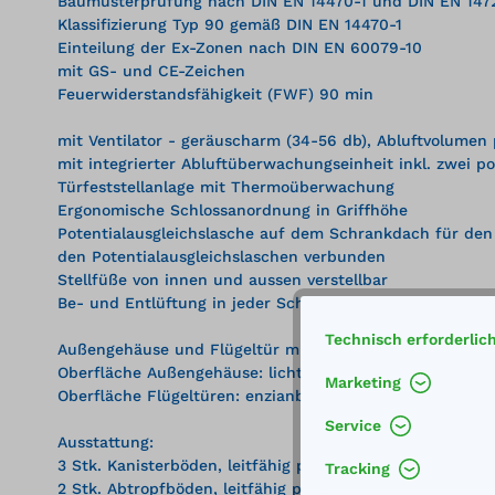
Baumusterprüfung nach DIN EN 14470-1 und DIN EN 1472
Klassifizierung Typ 90 gemäß DIN EN 14470-1
Einteilung der Ex-Zonen nach DIN EN 60079-10
mit GS- und CE-Zeichen
Feuerwiderstandsfähigkeit (FWF) 90 min
mit Ventilator - geräuscharm (34-56 db), Abluftvolumen 
mit integrierter Abluftüberwachungseinheit inkl. zwei p
Türfeststellanlage mit Thermoüberwachung
Ergonomische Schlossanordnung in Griffhöhe
Potentialausgleichslasche auf dem Schrankdach für den 
den Potentialausgleichslaschen verbunden
Stellfüße von innen und aussen verstellbar
Be- und Entlüftung in jeder Schrankebene, optische Kon
Technisch erforderlic
Außengehäuse und Flügeltür mit hochbeständiger Pulve
Oberfläche Außengehäuse: lichtgrau (ähnlich RAL 7035)
Marketing
Oberfläche Flügeltüren: enzianblau (ähnlich RAL 5010)
Service
Ausstattung:
3 Stk. Kanisterböden, leitfähig pulverbeschichtet, licht
Tracking
2 Stk. Abtropfböden, leitfähig pulverbeschichtet, lichtg