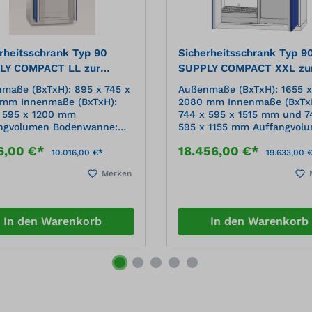
rheitsschrank Typ 90
Sicherheitsschrank Typ 9
LY COMPACT LL zur
SUPPLY COMPACT XXL zu
en Lagerung von Fässern,
aktiven Lagerung von Fäs
maße (BxTxH): 895 x 745 x
Außenmaße (BxTxH): 1655 x
entilator
mit Ventilator
mm Innenmaße (BxTxH):
2080 mm Innenmaße (BxTx
 595 x 1200 mm
744 x 595 x 1515 mm und 7
ngvolumen Bodenwanne:
595 x 1155 mm Auffangvol
 Höchstvolumen
Bodenwanne: 1 x 66l und 1
6,00 €*
18.456,00 €*
gebinde: 200 l Tragkraft:
220l Höchstvolumen
10.016,00 €*
19.633,00 
g Gewicht: ca. 444 kg
Einzelgebinde: 60 l und 200
Merken
ung/Frequenz
Tragkraft: 250 kg Gewicht: 
ftüberwachung/Ventilator):
873 kg Spannung/Frequenz
/ 50Hzfür die aktive
(Abluftüberwachung/Ventila
ung von Fässern gemäß
250V / 50Hzfür die aktive
In den Warenkorb
In den Warenkorb
509 für Ab- und
Lagerung von Fässern gem
stellen, sichere
TRGS 509 für Ab- und
nversorgung und
Umfüllstellen, sichere
ndung in Proszessketten
Medienversorgung und
sterprüfung nach DIN EN
Einbindung in Proszesskett
-1 und DIN EN 14727 durch
Baumusterprüfung nach DI
annte Prüfinstitute (TÜV
14470-1 und DIN EN 14727 