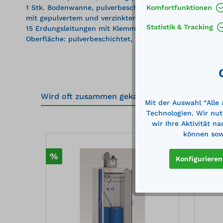
1 Stk. Bodenwanne, pulverbeschichtet, lichtgrau RAL 70
Komfortfunktionen
mit gepulvertem und verzinktem Gitterrost
Statistik & Tracking
15 Erdungsleitungen mit Klemmen
Oberfläche: pulverbeschichtet, lichtgrau RAL 7035
Wird oft zusammen gekauft
Mit der Auswahl “Alle
Technologien. Wir nut
wir Ihre Aktivität n
Produktgalerie überspringen
können sowi
%
%
Konfigurieren