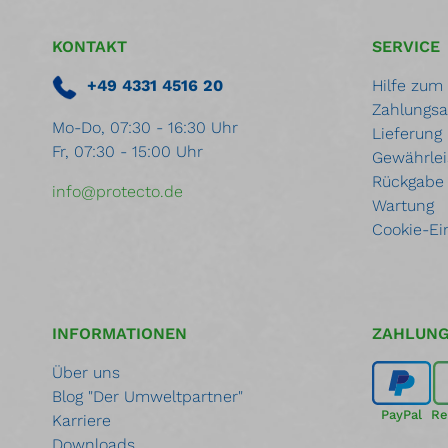
verbunden Stellfüße von innen
den P
und aussen verstellbar Be- und
verbu
Entlüftung in jeder
und a
KONTAKT
SERVICE
Schrankebene, optische
Entlü
Kontrollmöglichkeit der
Schra
+49 4331 4516 20
Hilfe zum
Lüftungsabsperrklappen
Kontr
Zahlungsa
Außengehäuse und Flügeltür mit
Lüftu
Mo-Do, 07:30 - 16:30 Uhr
hochbeständiger
Außen
Lieferung
Fr, 07:30 - 15:00 Uhr
Pulverbeschichtung, Innenkorpus
hochb
Gewährlei
aus hochwertigen Dekorplatten
Pulve
Rückgabe
Oberfläche Außengehäuse:
aus h
info@protecto.de
lichtgrau (ähnlich RAL 7035)
Oberf
Wartung
Oberfläche Flügeltüren:
licht
Cookie-Ei
enzianblau (ähnlich RAL 5010)
Oberf
Ausstattung: 1 Stk. Bodenwanne,
enzia
pulverbeschichtet, lichtgrau RAL
Ausstattung: 
7035 mit gepulvertem und
pulve
verzinktem Gitterrost 2
7035 
Erdungsleitungen mit Klemmen
verzi
INFORMATIONEN
ZAHLUN
Erdun
Über uns
Blog "Der Umweltpartner"
PayPal
Re
Karriere
Downloads