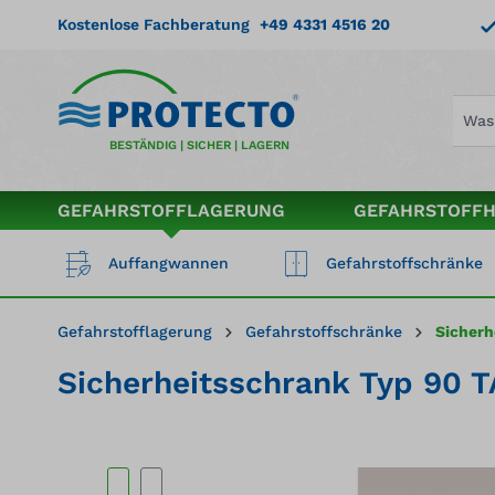
springen
Zur Hauptnavigation springen
Kostenlose Fachberatung
+49 4331 4516 20
BESTÄNDIG | SICHER | LAGERN
GEFAHRSTOFFLAGERUNG
GEFAHRSTOFF
Auffangwannen
Gefahrstoffschränke
Gefahrstofflagerung
Gefahrstoffschränke
Sicherh
Sicherheitsschrank Typ 90 TA
Bildergalerie überspringen