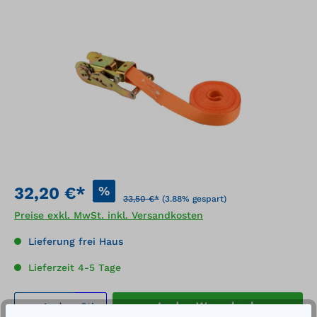
Bildergalerie überspringen
%
32,20 €*
33,50 €*
(3.88% gespart)
Preise exkl. MwSt. inkl. Versandkosten
Lieferung frei Haus
Lieferzeit 4-5 Tage
Produkt Anzahl: Gib den gewünschten We
In den Warenkorb
Stk.