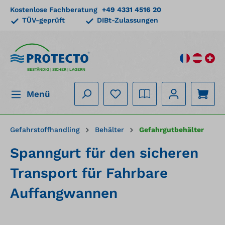
Kostenlose Fachberatung
+49 4331 4516 20
alt springen
TÜV-geprüft
DIBt-Zulassungen
BESTÄNDIG | SICHER | LAGERN
Menü
Gefahrstoffhandling
Behälter
Gefahrgutbehälter
Spanngurt für den sicheren
Transport für Fahrbare
Auffangwannen