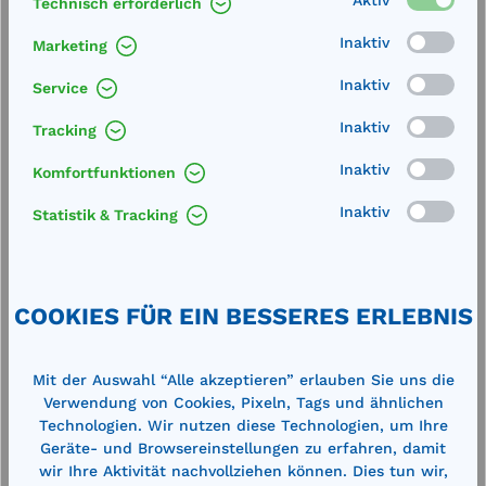
Laboranwendungen. Rohre aus Edelstahl,
Technisch erforderlich
Buntmetall oder verzinktem Material- außen mit
Inaktiv
Marketing
hochwertig…
Mehr
Inaktiv
Service
Technische Daten
Inaktiv
Tracking
Inaktiv
Komfortfunktionen
Inaktiv
Statistik & Tracking
Produktgalerie überspringen
Cross-Selling
COOKIES FÜR EIN BESSERES ERLEBNIS
%
%
Mit der Auswahl “Alle akzeptieren” erlauben Sie uns die
Verwendung von Cookies, Pixeln, Tags und ähnlichen
Technologien. Wir nutzen diese Technologien, um Ihre
Geräte- und Browsereinstellungen zu erfahren, damit
wir Ihre Aktivität nachvollziehen können. Dies tun wir,