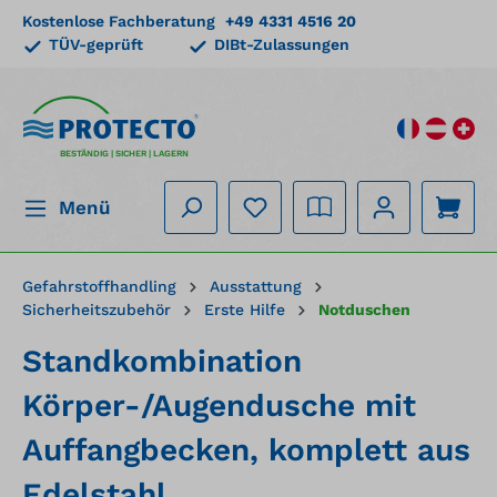
Kostenlose Fachberatung
+49 4331 4516 20
alt springen
TÜV-geprüft
DIBt-Zulassungen
BESTÄNDIG | SICHER | LAGERN
Menü
Gefahrstoffhandling
Ausstattung
Sicherheitszubehör
Erste Hilfe
Notduschen
Standkombination
Körper-/Augendusche mit
Auffangbecken, komplett aus
Edelstahl