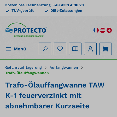
Kostenlose Fachberatung
+49 4331 4516 20
alt springen
TÜV-geprüft
DIBt-Zulassungen
BESTÄNDIG | SICHER | LAGERN
Menü
Gefahrstofflagerung
Auffangwannen
Trafo-Ölauffangwannen
Trafo-Ölauffangwanne TAW
K-1 feuerverzinkt mit
abnehmbarer Kurzseite