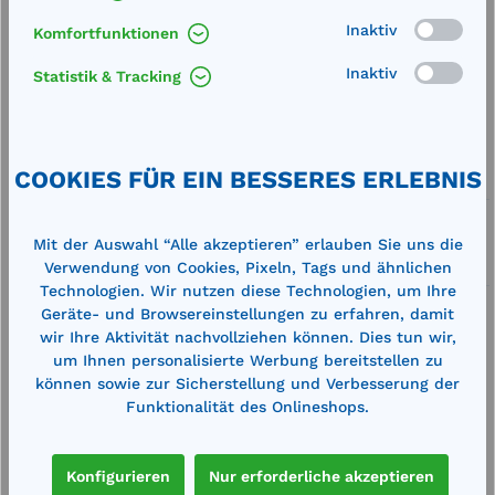
Produkt Anzahl: Gib den gewünschten We
Inaktiv
Komfortfunktionen
Jetzt Angebot anfordern
Stk.
Inaktiv
Statistik & Tracking
Merken
Artikel-Nummer:
106066
COOKIES FÜR EIN BESSERES ERLEBNIS
Service
Lieferung frei Haus
Mit der Auswahl “Alle akzeptieren” erlauben Sie uns die
Zertifizierte Qualität
Verwendung von Cookies, Pixeln, Tags und ähnlichen
Technologien. Wir nutzen diese Technologien, um Ihre
Geräte- und Browsereinstellungen zu erfahren, damit
wir Ihre Aktivität nachvollziehen können. Dies tun wir,
um Ihnen personalisierte Werbung bereitstellen zu
können sowie zur Sicherstellung und Verbesserung der
Funktionalität des Onlineshops.
Beschreibung
Außenmaße (BxTxH): 1350 x 915 x 310 mm
Auffangvolumen: 340 Liter Dichte des gelagerten
Konfigurieren
Nur erforderliche akzeptieren