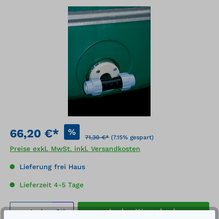
Bildergalerie überspringen
%
66,20 €*
71,30 €*
(7.15% gespart)
Preise exkl. MwSt. inkl. Versandkosten
Lieferung frei Haus
Lieferzeit 4-5 Tage
Produkt Anzahl: Gib den gewünschten We
In den Warenkorb
Stk.