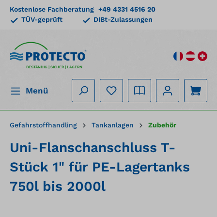
Kostenlose Fachberatung
+49 4331 4516 20
alt springen
TÜV-geprüft
DIBt-Zulassungen
BESTÄNDIG | SICHER | LAGERN
Menü
Gefahrstoffhandling
Tankanlagen
Zubehör
Uni-Flanschanschluss T-
Stück 1" für PE-Lagertanks
750l bis 2000l