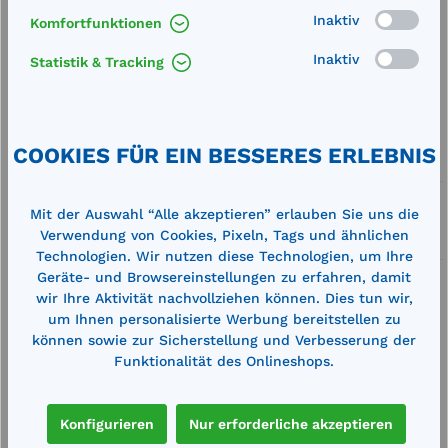
Produkt Anzahl: Gib den gewünschten We
Inaktiv
Komfortfunktionen
In den Warenkorb
Stk.
Inaktiv
Statistik & Tracking
Merken
Artikel-Nummer:
11391
COOKIES FÜR EIN BESSERES ERLEBNIS
Service
Lieferung frei Haus
Mit der Auswahl “Alle akzeptieren” erlauben Sie uns die
Verwendung von Cookies, Pixeln, Tags und ähnlichen
Zertifizierte Qualität
Technologien. Wir nutzen diese Technologien, um Ihre
Geräte- und Browsereinstellungen zu erfahren, damit
wir Ihre Aktivität nachvollziehen können. Dies tun wir,
um Ihnen personalisierte Werbung bereitstellen zu
können sowie zur Sicherstellung und Verbesserung der
Funktionalität des Onlineshops.
Beschreibung
Außenmaße (BxHxT): 490 x 560 x 200
Konfigurieren
Nur erforderliche akzeptieren
mmVerbandsschrank aus Qualitäts-Feinblech,