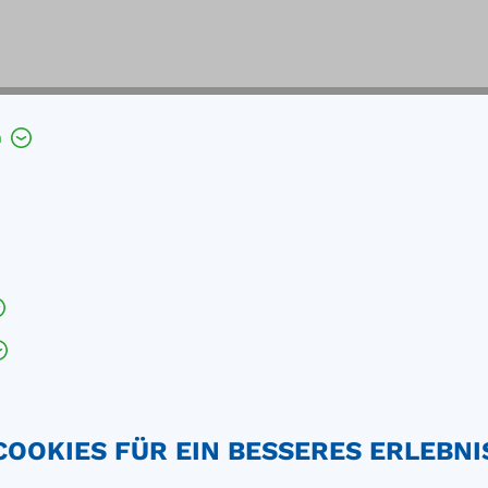
h
htet
boden und ein Türablagefach
weiterungsset Plus. Sterile Verbandstoffe von SÖHNGEN® sind m
terile Verbandstoffe im Normalfall innerhalb des Verwendungsz
COOKIES FÜR EIN BESSERES ERLEBNI