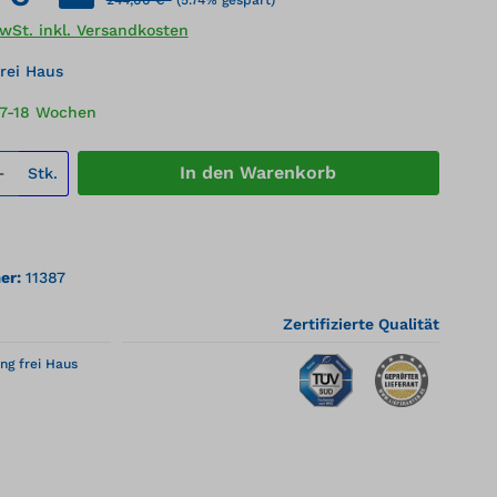
MwSt. inkl. Versandkosten
rei Haus
17-18 Wochen
 Anzahl: Gib den gewünschten Wert ei
In den Warenkorb
Stk.
er:
11387
Zertifizierte Qualität
ng frei Haus