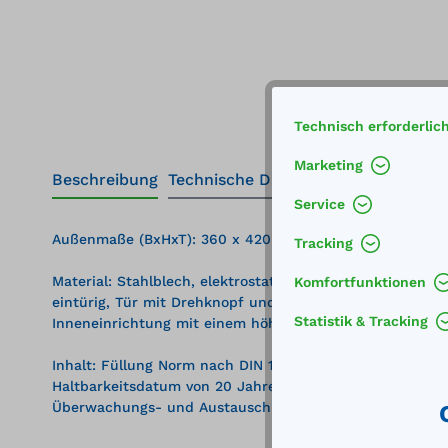
Technisch erforderlic
Marketing
Beschreibung
Technische Daten
Service
Außenmaße (BxHxT): 360 x 420 x 200 mm
Tracking
Material: Stahlblech, elektrostatisch weiß pulverbeschic
Komfortfunktionen
eintürig, Tür mit Drehknopf und kräftigem Verschluss
Statistik & Tracking
Inneneinrichtung mit einem höhenverstellbaren Einlege
Inhalt: Füllung Norm nach DIN 13157 zusätzlich mit Er
Haltbarkeitsdatum von 20 Jahren versehen. So können s
Überwachungs- und Austauschmaßnahmen entfallen.