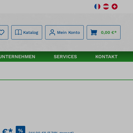
Katalog
Mein Konto
0,00 €*
UNTERNEHMEN
SERVICES
KONTAKT
 €*
%
244,00 €*
(5.74% gespart)