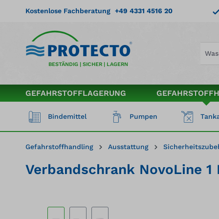
springen
Zur Hauptnavigation springen
Kostenlose Fachberatung
+49 4331 4516 20
BESTÄNDIG | SICHER | LAGERN
GEFAHRSTOFFLAGERUNG
GEFAHRSTOFF
Bindemittel
Pumpen
Tanka
Gefahrstoffhandling
Ausstattung
Sicherheitszube
Verbandschrank NovoLine 1 P
Bildergalerie überspringen