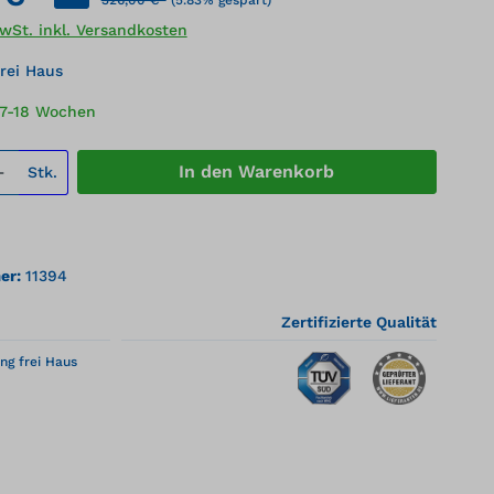
MwSt. inkl. Versandkosten
rei Haus
17-18 Wochen
 Anzahl: Gib den gewünschten Wert ei
In den Warenkorb
Stk.
er:
11394
Zertifizierte Qualität
ng frei Haus