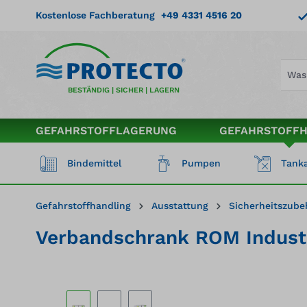
springen
Zur Hauptnavigation springen
Kostenlose Fachberatung
+49 4331 4516 20
BESTÄNDIG | SICHER | LAGERN
GEFAHRSTOFFLAGERUNG
GEFAHRSTOFF
Bindemittel
Pumpen
Tanka
Gefahrstoffhandling
Ausstattung
Sicherheitszube
Verbandschrank ROM Industr
Bildergalerie überspringen