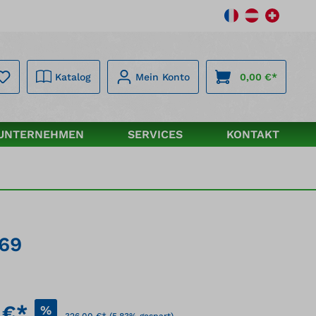
Katalog
Mein Konto
0,00 €*
UNTERNEHMEN
SERVICES
KONTAKT
169
 €*
%
326,00 €*
(5.83% gespart)