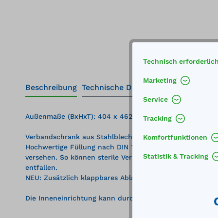
Technisch erforderlic
Marketing
Beschreibung
Technische Daten
Service
Außenmaße (BxHxT): 404 x 462 x 170 mm
Tracking
Verbandschrank aus Stahlblech, weiß, zweitürig, zwei Ei
Komfortfunktionen
Hochwertige Füllung nach DIN 13169. Sterile Verbands
Statistik & Tracking
versehen. So können sterile Verbandstoffe im Normal
entfallen.
NEU: Zusätzlich klappbares Ablagetableau zur hygienisc
Die Inneneinrichtung kann durch ein Medikamentenfach,