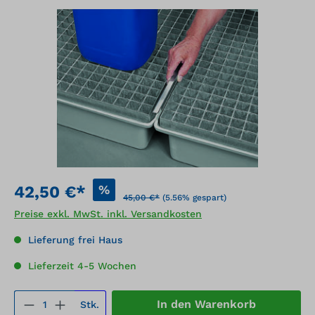
Bildergalerie überspringen
%
42,50 €*
45,00 €*
(5.56% gespart)
Preise exkl. MwSt. inkl. Versandkosten
Lieferung frei Haus
Lieferzeit 4-5 Wochen
Produkt Anzahl: Gib den gewünschten We
In den Warenkorb
Stk.