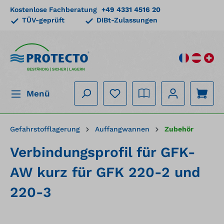
Kostenlose Fachberatung
+49 4331 4516 20
alt springen
TÜV-geprüft
DIBt-Zulassungen
BESTÄNDIG | SICHER | LAGERN
Menü
Gefahrstofflagerung
Auffangwannen
Zubehör
Verbindungsprofil für GFK-
AW kurz für GFK 220-2 und
220-3