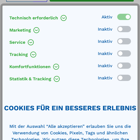
Merken
Aktiv
Technisch erforderlich
Artikel-Nummer:
76967
Inaktiv
Marketing
Service
Inaktiv
Service
Lieferung frei Haus
Inaktiv
Tracking
Zertifizierte Qualität
Inaktiv
Komfortfunktionen
Inaktiv
Statistik & Tracking
Beschreibung
COOKIES FÜR EIN BESSERES ERLEBNIS
zur Überbrückung der Spalten zwischen den
einzelnen GFK Auffangwannen Werkstoff:
Mit der Auswahl “Alle akzeptieren” erlauben Sie uns die
verzinktes Stahlblech
Verwendung von Cookies, Pixeln, Tags und ähnlichen
Technische Daten
Technologien. Wir nutzen diese Technologien, um Ihre