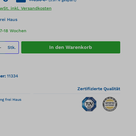
MwSt. inkl. Versandkosten
rei Haus
17-18 Wochen
 Anzahl: Gib den gewünschten Wert ei
In den Warenkorb
Stk.
er:
11334
Zertifizierte Qualität
ng frei Haus