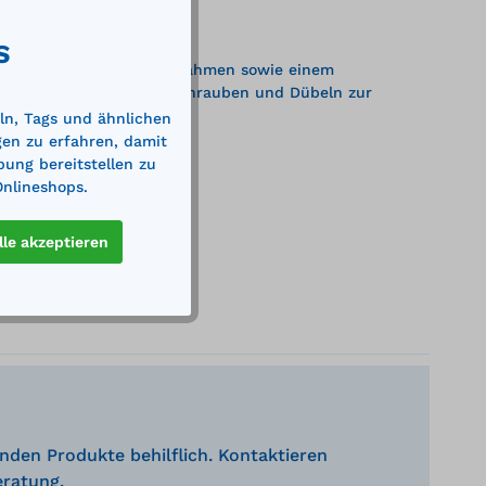
S
ng der Liege am Montagerahmen sowie einem
t. Lieferung inklusive Schrauben und Dübeln zur
ln, Tags und ähnlichen
gen zu erfahren, damit
bung bereitstellen zu
Onlineshops.
lle akzeptieren
nden Produkte behilflich. Kontaktieren
eratung.