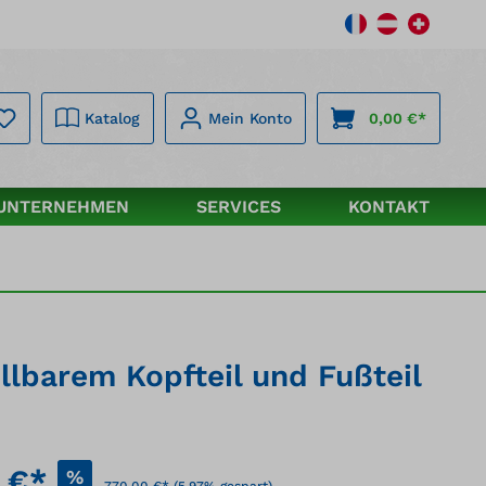
Katalog
Mein Konto
0,00 €*
UNTERNEHMEN
SERVICES
KONTAKT
lbarem Kopfteil und Fußteil
 €*
%
770,00 €*
(5.97% gespart)