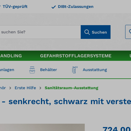
TÜV-geprüft
DIBt-Zulassungen
Suchen
HANDLING
GEFAHRSTOFFLAGERSYSTEME
nlagen
Behälter
Ausstattung
hör
Erste Hilfe
Sanitätsraum-Ausstattung
 senkrecht, schwarz mit verstel
724,00