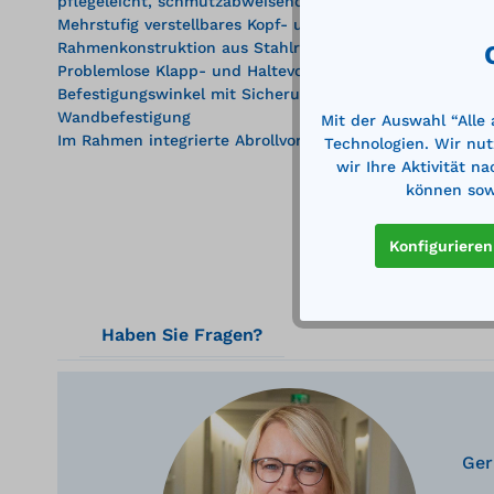
pflegeleicht, schmutzabweisend
Mehrstufig verstellbares Kopf- und Fußteil
Rahmenkonstruktion aus Stahlrohr-Vierkantprofilen, stab
Problemlose Klapp- und Haltevorrichtung bestehend au
Befestigungswinkel mit Sicherungshebel. Montagerahmen
Wandbefestigung
Mit der Auswahl “Alle
Im Rahmen integrierte Abrollvorrichtung für Ärztekrepp
Technologien. Wir nut
wir Ihre Aktivität n
können sowi
Konfigurieren
Haben Sie Fragen?
Ger