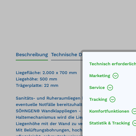
Beschreibung
Technische Daten
Technisch erforderlic
Liegefläche: 2.000 x 700 mm
Marketing
Liegehöhe: 500 mm
Trägerplatte: 22 mm
Service
Sanitäts- und Ruheraumliegen kommen in den meisten Bet
Tracking
eventuelle Notfälle bereitzuhalten.
SÖHNGEN® Wandklappliegen - eine sehr platzsparende L
Komfortfunktionen
Haltemechanismus wird die Liege auf geringem Raum flac
Statistik & Tracking
Liegenhöhe mit der Wand zu verschrauben.
Mit Belüftungsbohrungen, hochbelastbar, formaldehydfrei