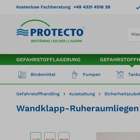
springen
Zur Hauptnavigation springen
Kostenlose Fachberatung
+49 4331 4516 20
BESTÄNDIG | SICHER | LAGERN
GEFAHRSTOFFLAGERUNG
GEFAHRSTOFF
Bindemittel
Pumpen
Tanka
Gefahrstoffhandling
Ausstattung
Sicherheitszube
Wandklapp-Ruheraumliegen -
Bildergalerie überspringen