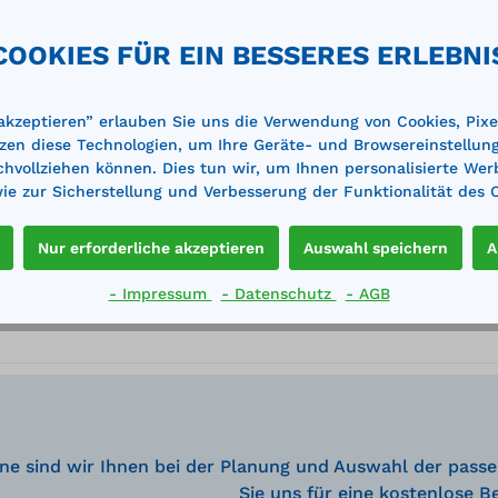
il und belastbar, elektrostatisch weiß pulverbeschichtet
COOKIES FÜR EIN BESSERES ERLEBNI
s einem Montagerahmen, zwei Montagelaufbolzen zur Befestigu
 und Befestigungswinkel aus Stahlblech, weiß pulverbeschichte
 akzeptieren” erlauben Sie uns die Verwendung von Cookies, Pixe
zen diese Technologien, um Ihre Geräte- und Browsereinstellun
achvollziehen können. Dies tun wir, um Ihnen personalisierte Wer
e zur Sicherstellung und Verbesserung der Funktionalität des 
Nur erforderliche akzeptieren
Auswahl speichern
A
- Impressum
- Datenschutz
- AGB
ne sind wir Ihnen bei der Planung und Auswahl der passe
Sie uns für eine kostenlose B