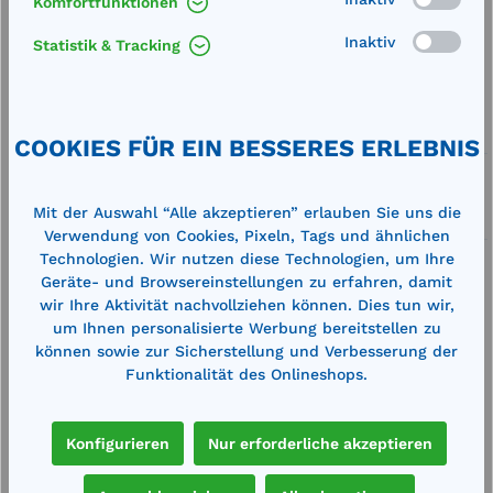
Komfortfunktionen
Inaktiv
Statistik & Tracking
Merken
Artikel-Nummer:
711573
Service
COOKIES FÜR EIN BESSERES ERLEBNIS
Lieferung frei Haus
Mit der Auswahl “Alle akzeptieren” erlauben Sie uns die
Zertifizierte Qualität
Verwendung von Cookies, Pixeln, Tags und ähnlichen
Technologien. Wir nutzen diese Technologien, um Ihre
Geräte- und Browsereinstellungen zu erfahren, damit
wir Ihre Aktivität nachvollziehen können. Dies tun wir,
um Ihnen personalisierte Werbung bereitstellen zu
können sowie zur Sicherstellung und Verbesserung der
Beschreibung
Funktionalität des Onlineshops.
Außenmaße (LxBxH): 1320 x 460 x 50
mmAuffangvolumen: 30 lzusätzlicher
Konfigurieren
Nur erforderliche akzeptieren
Wannenboden für den Fassschrank 14/20(Schrank
nicht im…
Mehr