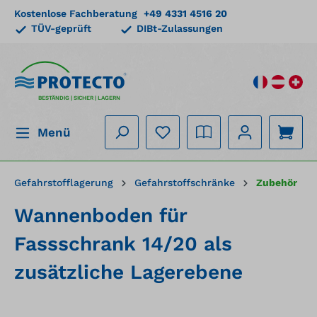
Kostenlose Fachberatung
+49 4331 4516 20
alt springen
TÜV-geprüft
DIBt-Zulassungen
BESTÄNDIG | SICHER | LAGERN
Menü
Gefahrstofflagerung
Gefahrstoffschränke
Zubehör
Wannenboden für
Fassschrank 14/20 als
zusätzliche Lagerebene