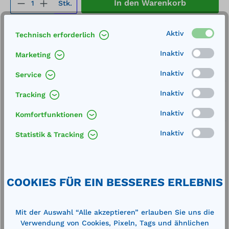
Produkt Anzahl: Gib den gewünschten We
In den Warenkorb
Stk.
Merken
Aktiv
Technisch erforderlich
Artikel-Nummer:
15247
Inaktiv
Marketing
Service
Inaktiv
Service
Lieferung frei Haus
Inaktiv
Tracking
Zertifizierte Qualität
Inaktiv
Komfortfunktionen
Inaktiv
Statistik & Tracking
Beschreibung
COOKIES FÜR EIN BESSERES ERLEBNIS
Außenmaße (LxBxH): 1980 x 1980 x 51 mm
Rückhaltekapazität: 167 Liter Gewicht: 8 kgDie
Mit der Auswahl “Alle akzeptieren” erlauben Sie uns die
kompakte und flexible Auffangwanne läs…
Mehr
Verwendung von Cookies, Pixeln, Tags und ähnlichen