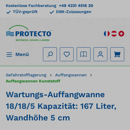
Kostenlose Fachberatung
+49 4331 4516 20
alt springen
TÜV-geprüft
DIBt-Zulassungen
BESTÄNDIG | SICHER | LAGERN
Menü
Gefahrstofflagerung
Auffangwannen
Auffangwannen Kunststoff
Wartungs-Auffangwanne
18/18/5 Kapazität: 167 Liter,
Wandhöhe 5 cm