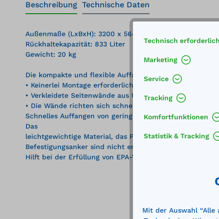
Beschreibung
Technische Daten
Außenmaße (LxBxH): 3200 x 5640 x 51 mm
Technisch erforderlic
Rückhaltekapazität: 833 Liter
Gewicht: 20 kg
Marketing
Die kompakte und flexible Auffangwanne lässt sich leich
Service
• Keinerlei Montage erforderlich – einfach aufklappen u
• Verkleidete Seitenwände aus Urethanschaum bieten ei
Tracking
• Die Wände richten sich schnell wieder auf.
Schnelles Auffangen von geringen Überläufen und Leck
Komfortfunktionen
Das
Statistik & Tracking
leichtgewichtige Material, das PVC-beschichtet ist, bie
Befestigungsanker sind nicht enthalten. Bestellen Sie op
Hilft bei der Erfüllung von EPA-Vorgaben zur Vorbeugun
Mit der Auswahl “Alle