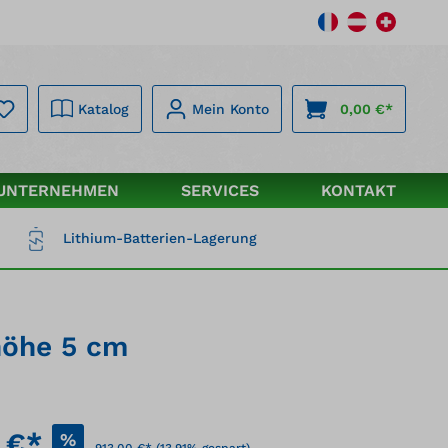
Katalog
Mein Konto
0,00 €*
UNTERNEHMEN
SERVICES
KONTAKT
Lithium-Batterien-Lagerung
höhe 5 cm
 €*
%
913,00 €*
(13.91% gespart)