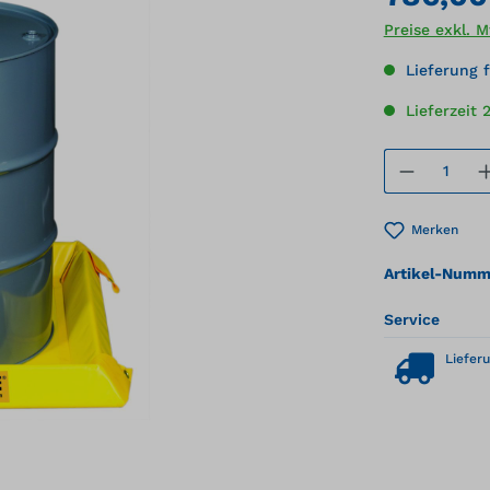
Preise exkl. 
Lieferung f
Lieferzeit 
Produkt
Merken
Artikel-Numm
Service
Lieferu