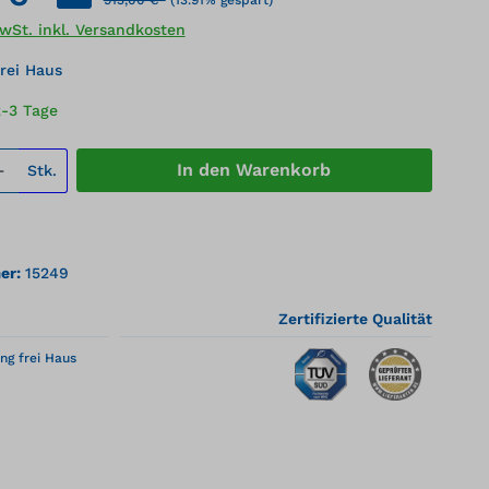
MwSt. inkl. Versandkosten
rei Haus
2-3 Tage
 Anzahl: Gib den gewünschten Wert ei
In den Warenkorb
Stk.
er:
15249
Zertifizierte Qualität
ng frei Haus