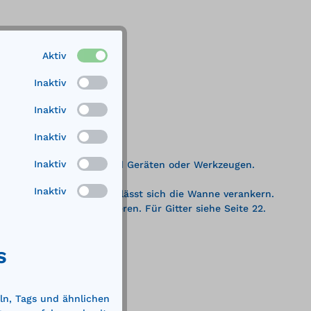
Aktiv
Inaktiv
Inaktiv
Inaktiv
Inaktiv
inenteilen, Batterien und Geräten oder Werkzeugen.
Inaktiv
essingösen an jeder Ecke lässt sich die Wanne verankern.
itsniveaus zu positionieren. Für Gitter siehe Seite 22.
S
ln, Tags und ähnlichen