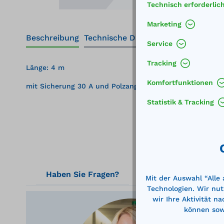
Technisch erforderlic
Marketing
Beschreibung
Technische Daten
Service
Tracking
Länge: 4 m
Komfortfunktionen
mit Sicherung 30 A und Polzangen
Statistik & Tracking
Haben Sie Fragen?
Mit der Auswahl “Alle
Technologien. Wir nut
wir Ihre Aktivität n
können sowi