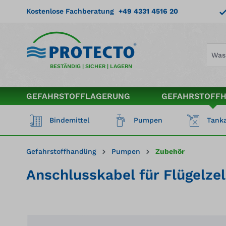
springen
Zur Hauptnavigation springen
Kostenlose Fachberatung
+49 4331 4516 20
BESTÄNDIG | SICHER | LAGERN
GEFAHRSTOFFLAGERUNG
GEFAHRSTOFF
Bindemittel
Pumpen
Tanka
Gefahrstoffhandling
Pumpen
Zubehör
Anschlusskabel für Flügelze
Bildergalerie überspringen