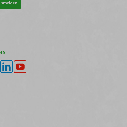
 anmelden
IA