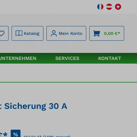
Katalog
Mein Konto
0,00 €*
UNTERNEHMEN
SERVICES
KONTAKT
t Sicherung 30 A
€*
%
104,00 €*
(7.69% gespart)