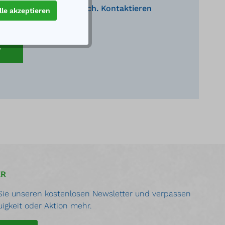
nden Produkte behilflich. Kontaktieren
lle akzeptieren
eratung.
ER
ie unseren kostenlosen Newsletter und verpassen
uigkeit oder Aktion mehr.