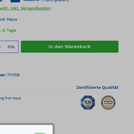
MwSt. inkl. Versandkosten
rei Haus
4-5 Tage
 Anzahl: Gib den gewünschten Wert ei
In den Warenkorb
Stk.
er:
711158
Zertifizierte Qualität
ng frei Haus