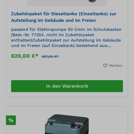
Zubehörpaket für Dieseltanks (Einzeltanks) zur
Aufstellung im Gebäude und im Freien
passend für Elektropumpe 50 l/min im Schutzkasten
(Best.-Nr. 77354, nicht im Zubehörpaket
enthalten)Zubehörpaket zur Aufstellung im Gebäude
und im Freien (auf Einzeltank) bestehend aus:
Domdeckel, Entlüftungskappe, Grenzwertgeber,
620,00 €*
Befüllanschluss, Saugschlauch mit Fußventil,
687,00 €*
Montageanleitung
Merken
In den Warenkorb
%