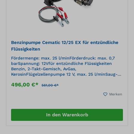
Benzinpumpe Cematic 12/25 EX für entzündliche
Flüssigkeiten
Fördermenge: max. 25 l/minFörderdruck: max. 0,7
barSpannung: 12Vfür entzündliche Flüssigkeiten
Benzin, 2-Takt-Gemisch, AvGas,
KerosinFlügelzellenpumpe 12 V, max. 25 l/minSaug-
und Druckanschluss ¾" IGMotor thermisch
496,00 €*
geschütztEx dbh ll A T4 Gbtrocken selbstansaugend
561,00 €*
max. 2 mKabel 5 m mit Polzangen und
Merken
Schnurzwischenschalter
In den Warenkorb