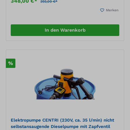
348,00 €*
Saugfilte automatische Zapfpistole aus Aluminium
393,00 €*
Filter für den Saugschlauch hochwertiger 6 m-
Merken
Schlauch, individuell aufteilbar in Saug- und
Zapfschlauch 4 m-Anschlusskabel für höhere
Flexibilität
In den Warenkorb
%
Elektropumpe CENTRI (230V, ca. 35 l/min) nicht
selbstansaugende Dieselpumpe mit Zapfventil