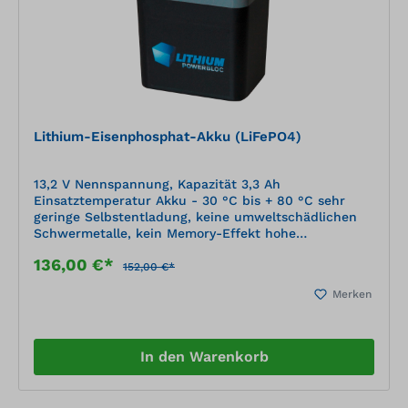
Lithium-Eisenphosphat-Akku (LiFePO4)
13,2 V Nennspannung, Kapazität 3,3 Ah
Einsatztemperatur Akku - 30 °C bis + 80 °C sehr
geringe Selbstentladung, keine umweltschädlichen
Schwermetalle, kein Memory-Effekt hohe
Eigensicherheit und integrierte Schutzelektronik,
136,00 €*
elektrische Schutzart IP 67 Ladegerät siehe Zubehör;
152,00 €*
kann auch mit herkömmlichem Kfz-Ladegerät
Merken
geladen werden (erreicht nicht volle Kapazität)
In den Warenkorb