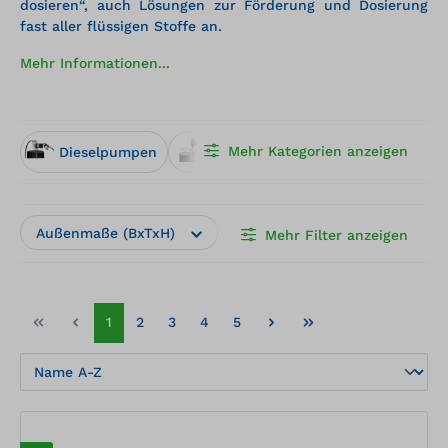
dosieren“, auch Lösungen zur Förderung und Dosierung
fast aller flüssigen Stoffe an.
Mehr Informationen...
Mehr Kategorien anzeigen
Dieselpumpen
Fass- und IBC-Pumpen
Pum
Außenmaße (BxTxH)
Hersteller
Herstelle
Mehr Filter anzeigen
1
2
3
4
5