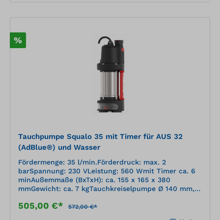
%
Tauchpumpe Squalo 35 mit Timer für AUS 32
(AdBlue®) und Wasser
Fördermenge: 35 l/min.Förderdruck: max. 2
barSpannung: 230 VLeistung: 560 Wmit Timer ca. 6
minAußemmaße (BxTxH): ca. 155 x 165 x 380
mmGewicht: ca. 7 kgTauchkreiselpumpe Ø 140 mm,
passend für gängige Tanks und IBCsinnovatives
505,00 €*
Druckreguliersystemnahezu konstanter Druck und
572,00 €*
Volumenstrom über den gesamten