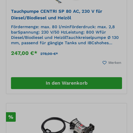
Tauchpumpe CENTRI SP 80 AC, 230 V für
Diesel/Biodiesel und Heizöl
Fördermenge: max. 80 l/minFörderdruck: max. 2,8
barSpannung: 230 V/50 HzLeistung: 800 Wfür
Diesel/Biodiesel und HeizölTauchkreiselpumpe Ø 130
mm, passend für gängige Tanks und IBCshohes
FördervolumenMotor thermisch geschütztAnschluss
247,00 €*
1" IG ohne RückschlagventilAnschlusskabel 3 m ohne
278,00 €*
Stecker
Merken
In den Warenkorb
%