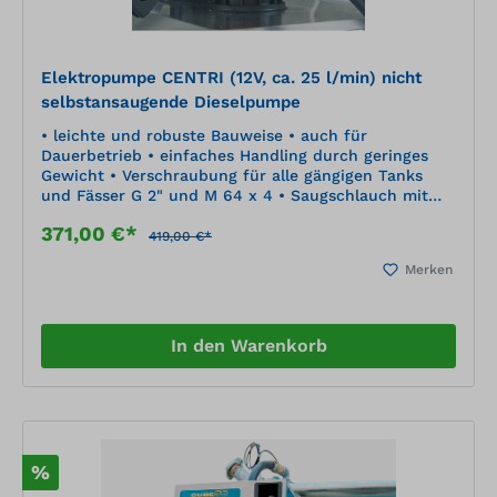
Elektropumpe CENTRI (12V, ca. 25 l/min) nicht
selbstansaugende Dieselpumpe
• leichte und robuste Bauweise • auch für
Dauerbetrieb • einfaches Handling durch geringes
Gewicht • Verschraubung für alle gängigen Tanks
und Fässer G 2" und M 64 x 4 • Saugschlauch mit
Fußfilter • integrierte Handpumpe zum Ansaugen • 4
371,00 €*
m Anschlusskabel mit Klemmen • 6 m Schlauch •
419,00 €*
Automatik-Zapfpistole
Merken
In den Warenkorb
%