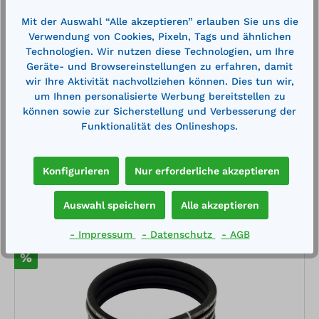
Druckschlauch ½“ für Öl Länge 10 m
Mit der Auswahl “Alle akzeptieren” erlauben Sie uns die
Verwendung von Cookies, Pixeln, Tags und ähnlichen
1x ½“ Außengewinde 1x Überwurfmutter und
Technologien. Wir nutzen diese Technologien, um Ihre
Doppelnippel ½“
Geräte- und Browsereinstellungen zu erfahren, damit
wir Ihre Aktivität nachvollziehen können. Dies tun wir,
um Ihnen personalisierte Werbung bereitstellen zu
427,00 €*
472,00 €*
können sowie zur Sicherstellung und Verbesserung der
Funktionalität des Onlineshops.
Merken
Konfigurieren
Nur erforderliche akzeptieren
In den Warenkorb
Auswahl speichern
Alle akzeptieren
- Impressum
- Datenschutz
- AGB
%