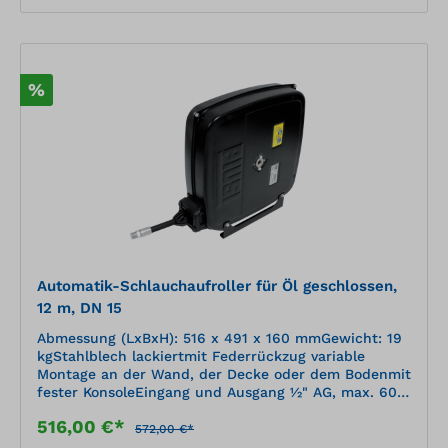
%
Automatik-Schlauchaufroller für Öl geschlossen,
12 m, DN 15
Abmessung (LxBxH): 516 x 491 x 160 mmGewicht: 19
kgStahlblech lackiertmit Federrückzug variable
Montage an der Wand, der Decke oder dem Bodenmit
fester KonsoleEingang und Ausgang ½" AG, max. 60
bar
516,00 €*
572,00 €*