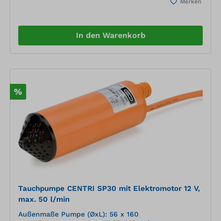
Merken
ArbeitsbereichAnschluss 1" IG mit
RückschlagventilAnschlusskabel 5 m ohne Stecker
In den Warenkorb
%
Tauchpumpe CENTRI SP30 mit Elektromotor 12 V,
max. 50 l/min
Außenmaße Pumpe (ØxL): 56 x 160