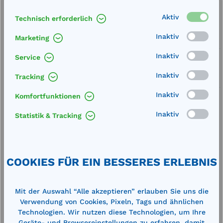
Aktiv
Technisch erforderlich
Artikel-Nummer:
710602
Inaktiv
Marketing
Service
Inaktiv
Service
Lieferung frei Haus
Inaktiv
Tracking
Zertifizierte Qualität
Inaktiv
Komfortfunktionen
Inaktiv
Statistik & Tracking
Beschreibung
COOKIES FÜR EIN BESSERES ERLEBNIS
13,2 V Nennspannung, Kapazität 3,3 Ah
Einsatztemperatur Akku - 30 °C bis + 80 °C sehr
geringe Selbstentladung, keine umwelts…
Mehr
Mit der Auswahl “Alle akzeptieren” erlauben Sie uns die
Verwendung von Cookies, Pixeln, Tags und ähnlichen
Technische Daten
Technologien. Wir nutzen diese Technologien, um Ihre
Geräte- und Browsereinstellungen zu erfahren, damit