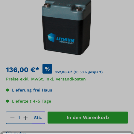
%
136,00 €*
152,00 €*
(10.53% gespart)
Preise exkl. MwSt. inkl. Versandkosten
Lieferung frei Haus
Lieferzeit 4-5 Tage
Produkt Anzahl: Gib den gewünschten We
In den Warenkorb
Stk.
Merken