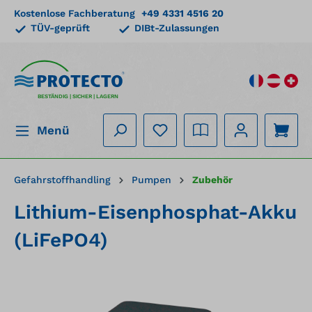
Kostenlose Fachberatung
+49 4331 4516 20
alt springen
TÜV-geprüft
DIBt-Zulassungen
BESTÄNDIG | SICHER | LAGERN
Menü
Gefahrstoffhandling
Pumpen
Zubehör
Lithium-Eisenphosphat-Akku
(LiFePO4)
Bildergalerie überspringen