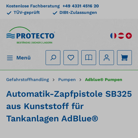
Kostenlose Fachberatung
+49 4331 4516 20
alt springen
TÜV-geprüft
DIBt-Zulassungen
BESTÄNDIG | SICHER | LAGERN
Menü
Gefahrstoffhandling
Pumpen
Adblue® Pumpen
Automatik-Zapfpistole SB325
aus Kunststoff für
Tankanlagen AdBlue®