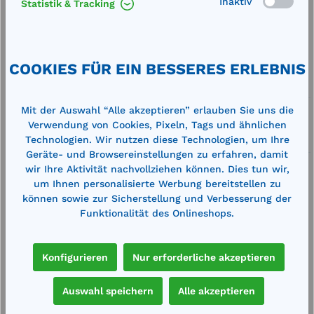
Inaktiv
Statistik & Tracking
Merken
Artikel-Nummer:
710190
COOKIES FÜR EIN BESSERES ERLEBNIS
Service
Mit der Auswahl “Alle akzeptieren” erlauben Sie uns die
Lieferung frei Haus
Verwendung von Cookies, Pixeln, Tags und ähnlichen
Technologien. Wir nutzen diese Technologien, um Ihre
Zertifizierte Qualität
Geräte- und Browsereinstellungen zu erfahren, damit
wir Ihre Aktivität nachvollziehen können. Dies tun wir,
um Ihnen personalisierte Werbung bereitstellen zu
können sowie zur Sicherstellung und Verbesserung der
Funktionalität des Onlineshops.
Beschreibung
mit Drehgelenk, Anschluss Tülle DN 19
Konfigurieren
Nur erforderliche akzeptieren
Technische Daten
Auswahl speichern
Alle akzeptieren