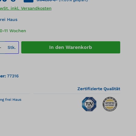
MwSt. inkl. Versandkosten
rei Haus
10-11 Wochen
 Anzahl: Gib den gewünschten Wert ei
In den Warenkorb
Stk.
er:
77316
Zertifizierte Qualität
ng frei Haus