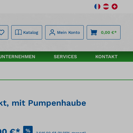
Katalog
Mein Konto
0,00 €*
UNTERNEHMEN
SERVICES
KONTAKT
nkt, mit Pumpenhaube
00 €*
%
3.646,00 €*
(11.05% gespart)