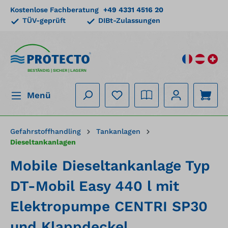
Kostenlose Fachberatung
+49 4331 4516 20
alt springen
TÜV-geprüft
DIBt-Zulassungen
BESTÄNDIG | SICHER | LAGERN
Menü
Gefahrstoffhandling
Tankanlagen
Dieseltankanlagen
Mobile Dieseltankanlage Typ
DT-Mobil Easy 440 l mit
Elektropumpe CENTRI SP30
und Klappdeckel