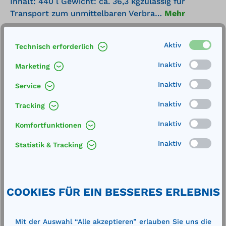
Inhalt: 440 l Gewicht: ca. 36,3 kgzulässig für
Transport zum unmittelbaren Verbra…
Mehr
Technische Daten
Aktiv
Technisch erforderlich
Inaktiv
Marketing
Inaktiv
Service
Inaktiv
Tracking
Produktgalerie überspringen
Cross-Selling
Inaktiv
Komfortfunktionen
Inaktiv
Statistik & Tracking
%
%
COOKIES FÜR EIN BESSERES ERLEBNIS
Mit der Auswahl “Alle akzeptieren” erlauben Sie uns die