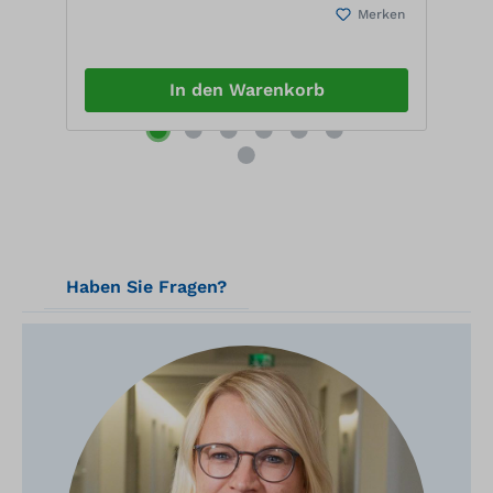
en
Merken
P
T
7
In den Warenkorb
Haben Sie Fragen?