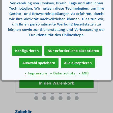
Verwendung von Cookies, Pixeln, Tags und ähnlichen
Technologien. Wir nutzen diese Technologien, um Ihre
Geräte- und Browsereinstellungen zu erfahren, damit
wir Ihre Aktivität nachvollziehen können. Dies tun wir,
D
Mobile Dieseltankanlage Typ DT-Mobil
M
um Ihnen personalisierte Werbung bereitstellen zu
Easy 440 l mit Elektropumpe CENTRI
E
können sowie zur Sicherstellung und Verbesserung der
SP30
l
Funktionalität des Onlineshops.
Außenmaße (LxBxH): ca. 1180 x 800 x 710
z
mm Inhalt: 440 l Gewicht: ca. 32,5
Ve
kgzulässig für Transport zum
P
unmittelbaren Verbrauch nach ADR 1.1.3.1
Z
Konfigurieren
Nur erforderliche akzeptieren
c) Behälter aus Polyethylen, einwandig
m
803,00 €*
9
Integrierte Zapfpistolenhalter,
T
900,00 €*
Füllstutzen, Belüftung mit
m
Auswahl speichern
Alle akzeptieren
en
Merken
Druckentlastung, Staplertaschen,
Tran
r
Tragegriffe, Vertiefungen zur Befestigung
e
- Impressum
- Datenschutz
- AGB
ng
mit Ratschen-Zurrgurt während des
m
½“
Transportes Elektropumpe CENTRI SP 30,
B
In den Warenkorb
12 V, 30 l/min, mit Automatik-Zapfpistole,
K
4 m Befüllschlauch und 4 m elektrischem
x
Kabel
k
Produktgalerie überspringen
Zubehör