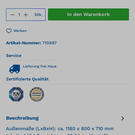
Produkt Anzahl: Gib den gewünschten We
In den Warenkorb
Stk.
Merken
Artikel-Nummer:
710987
Service
Lieferung frei Haus
Zertifizierte Qualität
Beschreibung
Außenmaße (LxBxH): ca. 1180 x 800 x 710 mm