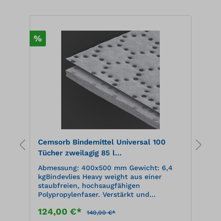
%
%
Cemsorb Bindemittel Universal 100
B
.
Tücher zweilagig 85 l
5
Aufnahmekapazität, im Spenderkarton,
t
Abmessung: 400x500 mm Gewicht: 6,4
A
grau
kgBindevlies Heavy weight aus einer
m
staubfreien, hochsaugfähigen
T
Polypropylenfaser. Verstärkt und
G
fusselfrei auf der Oberseite, Perforation
s
124,00 €*
1
in der Breite. Nimmt alle Flüssigkeiten
P
140,00 €*
auf.
F