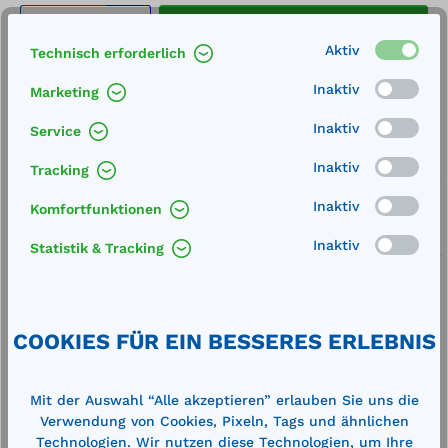
Produkt Anzahl: Gib den gewünschten We
In den Warenkorb
Stk.
Aktiv
Technisch erforderlich
Merken
Inaktiv
Marketing
Artikel-Nummer:
710258
Inaktiv
Service
Service
Inaktiv
Tracking
Lieferung frei Haus
Inaktiv
Komfortfunktionen
Zertifizierte Qualität
Inaktiv
Statistik & Tracking
COOKIES FÜR EIN BESSERES ERLEBNIS
Beschreibung
Mit der Auswahl “Alle akzeptieren” erlauben Sie uns die
passend für Kraftstoffanlagen
Verwendung von Cookies, Pixeln, Tags und ähnlichen
Technische Daten
Technologien. Wir nutzen diese Technologien, um Ihre