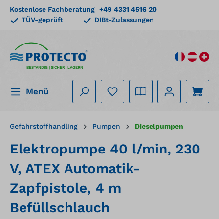
Kostenlose Fachberatung
+49 4331 4516 20
alt springen
TÜV-geprüft
DIBt-Zulassungen
BESTÄNDIG | SICHER | LAGERN
Menü
Gefahrstoffhandling
Pumpen
Dieselpumpen
Elektropumpe 40 l/min, 230
V, ATEX Automatik-
Zapfpistole, 4 m
Befüllschlauch