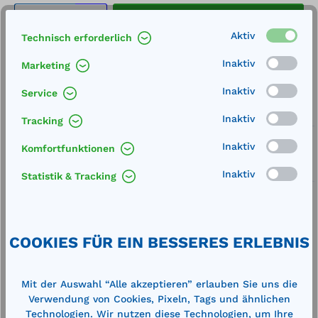
Produkt Anzahl: Gib den gewünschten We
In den Warenkorb
Stk.
Aktiv
Technisch erforderlich
Merken
Inaktiv
Marketing
Artikel-Nummer:
710259
Inaktiv
Service
Service
Inaktiv
Tracking
Lieferung frei Haus
Inaktiv
Komfortfunktionen
Zertifizierte Qualität
Inaktiv
Statistik & Tracking
COOKIES FÜR EIN BESSERES ERLEBNIS
Beschreibung
Mit der Auswahl “Alle akzeptieren” erlauben Sie uns die
passend für Kraftstoffanlagen
Verwendung von Cookies, Pixeln, Tags und ähnlichen
Technische Daten
Technologien. Wir nutzen diese Technologien, um Ihre