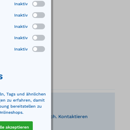
Inaktiv
Inaktiv
Inaktiv
Inaktiv
Inaktiv
S
ln, Tags und ähnlichen
gen zu erfahren, damit
bung bereitstellen zu
Onlineshops.
nden Produkte behilflich. Kontaktieren
eratung.
lle akzeptieren