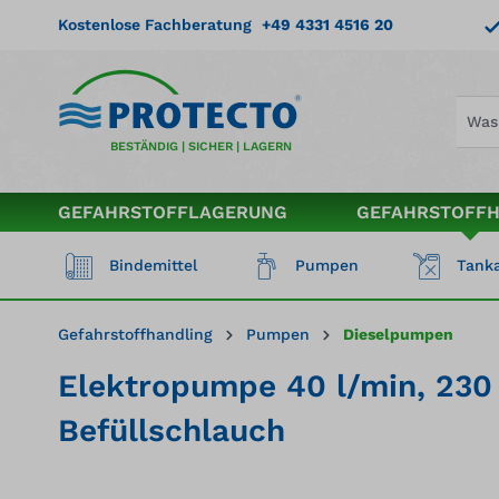
springen
Zur Hauptnavigation springen
Kostenlose Fachberatung
+49 4331 4516 20
BESTÄNDIG | SICHER | LAGERN
GEFAHRSTOFFLAGERUNG
GEFAHRSTOFF
Bindemittel
Pumpen
Tanka
Gefahrstoffhandling
Pumpen
Dieselpumpen
Elektropumpe 40 l/min, 230 
Befüllschlauch