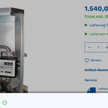
1.540,
Preise exkl. 
Lieferung f
Lieferzeit
Produkt
Merken
Artikel-Numm
Service
Lieferu
h