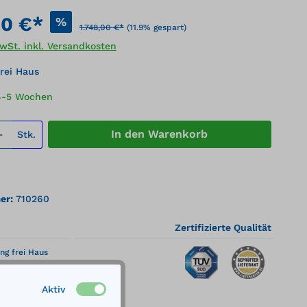
00 €*
%
1.748,00 €*
(11.9% gespart)
MwSt. inkl. Versandkosten
rei Haus
 4-5 Wochen
 Anzahl: Gib den gewünschten Wert ei
In den Warenkorb
Stk.
er:
710260
Zertifizierte Qualität
ng frei Haus
Aktiv