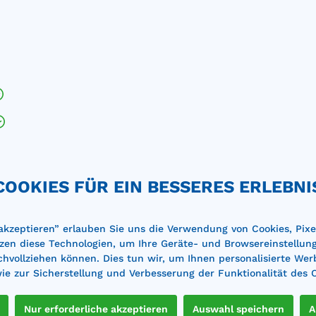
COOKIES FÜR EIN BESSERES ERLEBNI
 akzeptieren” erlauben Sie uns die Verwendung von Cookies, Pixe
zen diese Technologien, um Ihre Geräte- und Browsereinstellun
achvollziehen können. Dies tun wir, um Ihnen personalisierte Wer
e zur Sicherstellung und Verbesserung der Funktionalität des 
ne sind wir Ihnen bei der Planung und Auswahl der passe
Sie uns für eine kostenlose B
Nur erforderliche akzeptieren
Auswahl speichern
A