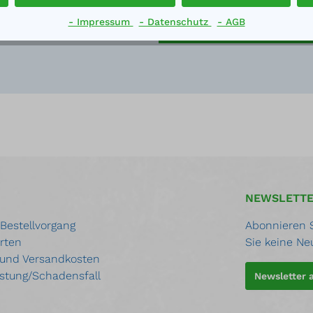
- Impressum
- Datenschutz
- AGB
Jetzt kontaktieren
NEWSLETT
 Bestellvorgang
Abonnieren S
rten
Sie keine Ne
 und Versandkosten
stung/Schadensfall
Newsletter