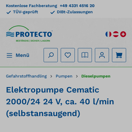
Kostenlose Fachberatung
+49 4331 4516 20
alt springen
TÜV-geprüft
DIBt-Zulassungen
BESTÄNDIG | SICHER | LAGERN
Menü
Gefahrstoffhandling
Pumpen
Dieselpumpen
Elektropumpe Cematic
2000/24 24 V, ca. 40 l/min
(selbstansaugend)