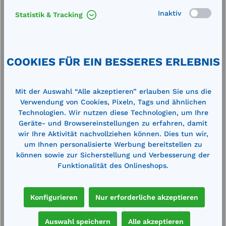
Inaktiv
Statistik & Tracking
Merken
Artikel-Nummer:
77773
COOKIES FÜR EIN BESSERES ERLEBNIS
Service
Lieferung frei Haus
Mit der Auswahl “Alle akzeptieren” erlauben Sie uns die
Zertifizierte Qualität
Verwendung von Cookies, Pixeln, Tags und ähnlichen
Technologien. Wir nutzen diese Technologien, um Ihre
Geräte- und Browsereinstellungen zu erfahren, damit
wir Ihre Aktivität nachvollziehen können. Dies tun wir,
um Ihnen personalisierte Werbung bereitstellen zu
können sowie zur Sicherstellung und Verbesserung der
Funktionalität des Onlineshops.
Beschreibung
mit Zapfventil, 4 m Befüllschlauch, 1,6 m
Saugschlauch mit Fußventil und 2"
Konfigurieren
Nur erforderliche akzeptieren
Fassverschraubung
Auswahl speichern
Alle akzeptieren