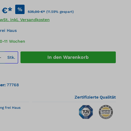
 €*
%
535,00 €*
(11.59% gespart)
MwSt. inkl. Versandkosten
rei Haus
10-11 Wochen
 Anzahl: Gib den gewünschten Wert ei
In den Warenkorb
Stk.
er:
77768
Zertifizierte Qualität
ng frei Haus