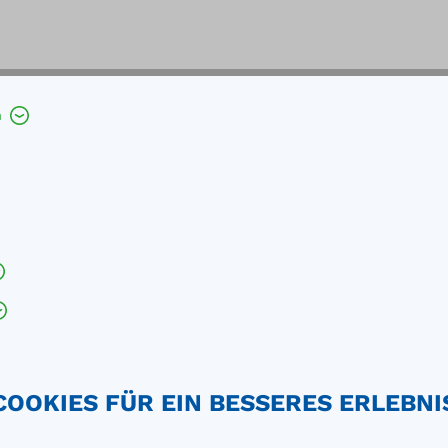
h
ung für alle gängigen Tanks und Fässer
COOKIES FÜR EIN BESSERES ERLEBNI