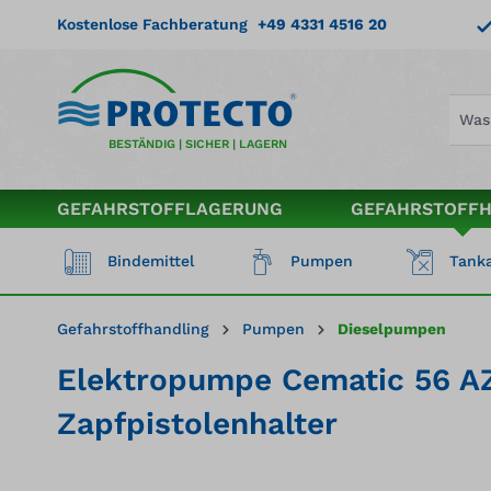
springen
Zur Hauptnavigation springen
Kostenlose Fachberatung
+49 4331 4516 20
BESTÄNDIG | SICHER | LAGERN
GEFAHRSTOFFLAGERUNG
GEFAHRSTOFF
Bindemittel
Pumpen
Tanka
Gefahrstoffhandling
Pumpen
Dieselpumpen
Elektropumpe Cematic 56 AZ 
Zapfpistolenhalter