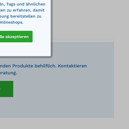
ln, Tags und ähnlichen
gen zu erfahren, damit
bung bereitstellen zu
Onlineshops.
lle akzeptieren
nden Produkte behilflich. Kontaktieren
eratung.