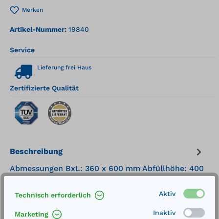
Merken
Artikel-Nummer:
19840
Service
Lieferung frei Haus
Zertifizierte Qualität
Beschreibung
Abmessungen BxL: 360 x 600 mm Abfüllhöhe: 400
mm Traglast: 150 kgFasskipper zum Fahren,
Lagern und Abfüllen von 50-/60-l-Fäs…
Mehr
Aktiv
Technisch erforderlich
Technische Daten
Inaktiv
Marketing