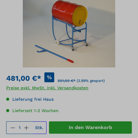
Bildergalerie überspringen
%
481,00 €*
501,00 €*
(3.99% gespart)
Preise exkl. MwSt. inkl. Versandkosten
Lieferung frei Haus
Lieferzeit 1-2 Wochen
Produkt Anzahl: Gib den gewünschten We
In den Warenkorb
Stk.