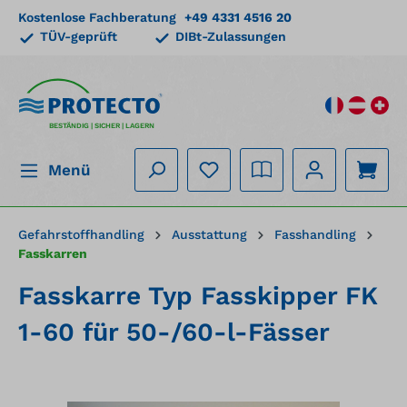
Kostenlose Fachberatung
+49 4331 4516 20
alt springen
TÜV-geprüft
DIBt-Zulassungen
BESTÄNDIG | SICHER | LAGERN
Menü
Gefahrstoffhandling
Ausstattung
Fasshandling
Fasskarren
Fasskarre Typ Fasskipper FK
1-60 für 50-/60-l-Fässer