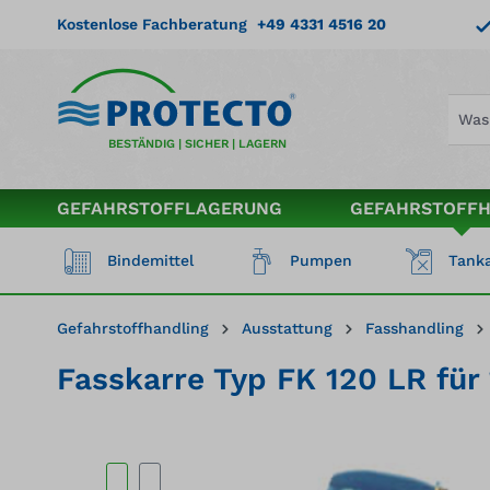
springen
Zur Hauptnavigation springen
Kostenlose Fachberatung
+49 4331 4516 20
BESTÄNDIG | SICHER | LAGERN
GEFAHRSTOFFLAGERUNG
GEFAHRSTOFF
Bindemittel
Pumpen
Tanka
Gefahrstoffhandling
Ausstattung
Fasshandling
Fasskarre Typ FK 120 LR für
Bildergalerie überspringen