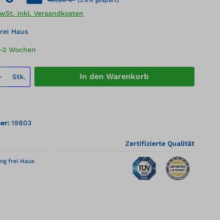
MwSt. inkl. Versandkosten
rei Haus
1-2 Wochen
 Anzahl: Gib den gewünschten Wert ei
In den Warenkorb
Stk.
er:
19803
Zertifizierte Qualität
ng frei Haus