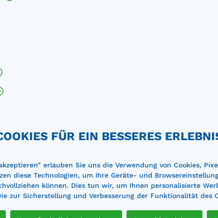
%
COOKIES FÜR EIN BESSERES ERLEBNI
 akzeptieren” erlauben Sie uns die Verwendung von Cookies, Pixe
arre Typ FK 120 VR für
Fasshebekarre Typ FK 60
zen diese Technologien, um Ihre Geräte- und Browsereinstellun
-Kunststoff-Fässer
für Kunststoff- und Stahl
achvollziehen können. Dies tun wir, um Ihnen personalisierte Wer
maße (BxH): 470 x 1350
Traglast: 350 kgfür den sic
e zur Sicherstellung und Verbesserung der Funktionalität des 
aglast: 200 kgFasskarre als
Transport und das Absetze
port- oder Abfüllgerät, mit
Fässern auf Auffangwannen
urt Räder: Vollgummi-
30 cm Höhe Durch einfach