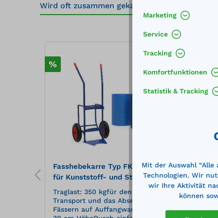
Wird oft zusammen gekauft
Marketing
Produktgalerie überspringen
Service
Tracking
%
%
Komfortfunktionen
Statistik & Tracking
Mit der Auswahl “Alle
6 LR
Fasshebekarre Typ FK 606 LR
Fassk
Technologien. Wir nut
für Kunststoff- und Stahlfässer
120 l
wir Ihre Aktivität n
cheren
Traglast: 350 kgfür den sicheren
Außen
können sowi
n von
Transport und das Absetzen von
mm Tr
n bis
Fässern auf Auffangwannen bis
Trans
ches
30 cm HöheDurch einfaches
Zurrg