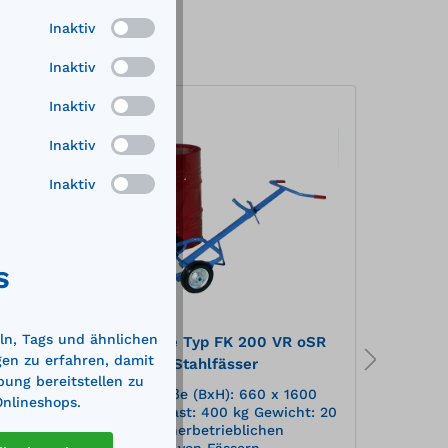
Inaktiv
Inaktiv
Inaktiv
%
%
Inaktiv
Inaktiv
S
ln, Tags und ähnlichen
6 VR
Fasskarre Typ FK 200 VR oSR
Fassk
gen zu erfahren, damit
fässer
für 200l-Stahlfässer
für 2
bung bereitstellen zu
heren
Außenmaße (BxH): 660 x 1600
Außen
Onlineshops.
n von
mm Traglast: 400 kg Gewicht: 20
mm Tr
 bis
kgzum innerbetrieblichen
innerb
es
Transport von Fässern
Fässe