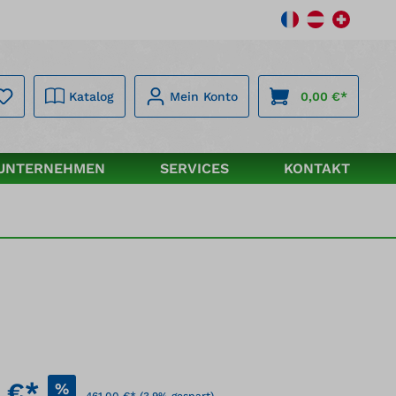
Katalog
Mein Konto
0,00 €*
UNTERNEHMEN
SERVICES
KONTAKT
 €*
%
461,00 €*
(3.9% gespart)