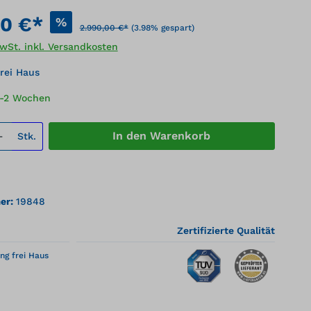
00 €*
%
2.990,00 €*
(3.98% gespart)
MwSt. inkl. Versandkosten
rei Haus
1-2 Wochen
 Anzahl: Gib den gewünschten Wert ei
In den Warenkorb
Stk.
er:
19848
Zertifizierte Qualität
ng frei Haus