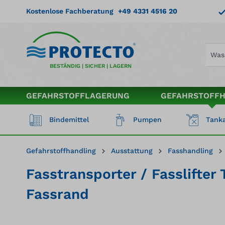
springen
Zur Hauptnavigation springen
Kostenlose Fachberatung
+49 4331 4516 20
BESTÄNDIG | SICHER | LAGERN
GEFAHRSTOFFLAGERUNG
GEFAHRSTOFF
Bindemittel
Pumpen
Tanka
Gefahrstoffhandling
Ausstattung
Fasshandling
Fasstransporter / Fasslifte
Fassrand