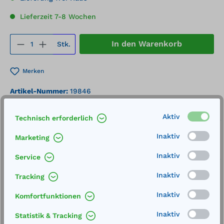
Lieferzeit 7-8 Wochen
Produkt Anzahl: Gib den gewünschten We
In den Warenkorb
Stk.
Merken
Artikel-Nummer:
19846
Service
Aktiv
Technisch erforderlich
Lieferung frei Haus
Inaktiv
Marketing
Zertifizierte Qualität
Inaktiv
Service
Inaktiv
Tracking
Inaktiv
Komfortfunktionen
Inaktiv
Beschreibung
Statistik & Tracking