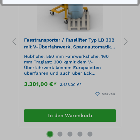
00
Fasstransporter / Fasslifter Typ LB 302
F
mit V-Überfahrwerk, Spannautomatik
P
am Fassmantel
a
Hubhöhe: 550 mm Fahrwerkshöhe: 160
H
m
mm Traglast: 300 kgmit dem V-
m
Überfahrwerk können Europaletten
V
it
überfahren und auch über Eck
A
angefahren werden Fassaufnahme kann
F
3.301,00 €*
2
vom Boden aus oder von Palette erfolgen
V
3.438,00 €*
ng
2 x Lenkrollen mit Stopp und 2 x
g
en
Merken
t
Bockrollen Werkstoff: Stahl, lackiert RAL
H
5002 ultramarineblau
A
F
L
In den Warenkorb
P
l