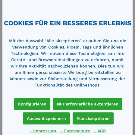
Hubhöhe: 550 mm Fahrwerkshöhe: 160 mm
Traglast: 300 kgmit dem V-Überfahrwerk können
Europaletten überfahren und auch über Ec…
Mehr
COOKIES FÜR EIN BESSERES ERLEBNIS
Technische Daten
Mit der Auswahl “Alle akzeptieren” erlauben Sie uns die
Verwendung von Cookies, Pixeln, Tags und ähnlichen
Technologien. Wir nutzen diese Technologien, um Ihre
Geräte- und Browsereinstellungen zu erfahren, damit
wir Ihre Aktivität nachvollziehen können. Dies tun wir,
um Ihnen personalisierte Werbung bereitstellen zu
können sowie zur Sicherstellung und Verbesserung der
Produktgalerie überspringen
Cross-Selling
Funktionalität des Onlineshops.
Konfigurieren
Nur erforderliche akzeptieren
%
%
Auswahl speichern
Alle akzeptieren
- Impressum
- Datenschutz
- AGB