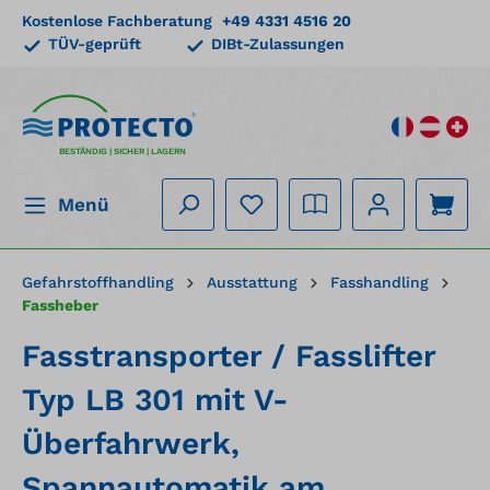
Kostenlose Fachberatung
+49 4331 4516 20
alt springen
TÜV-geprüft
DIBt-Zulassungen
BESTÄNDIG | SICHER | LAGERN
Menü
Gefahrstoffhandling
Ausstattung
Fasshandling
Fassheber
Fasstransporter / Fasslifter
Typ LB 301 mit V-
Überfahrwerk,
Spannautomatik am