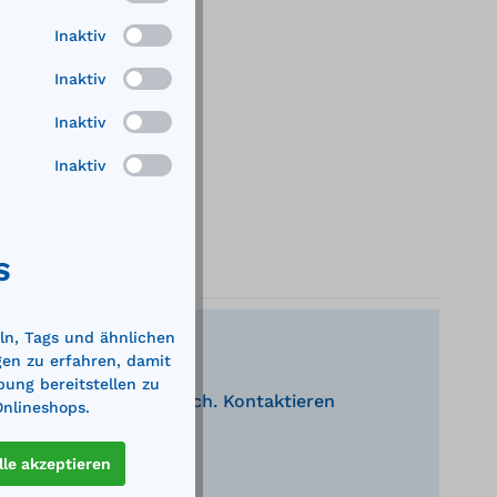
Inaktiv
Inaktiv
Inaktiv
Inaktiv
S
ln, Tags und ähnlichen
gen zu erfahren, damit
bung bereitstellen zu
nden Produkte behilflich. Kontaktieren
Onlineshops.
eratung.
lle akzeptieren