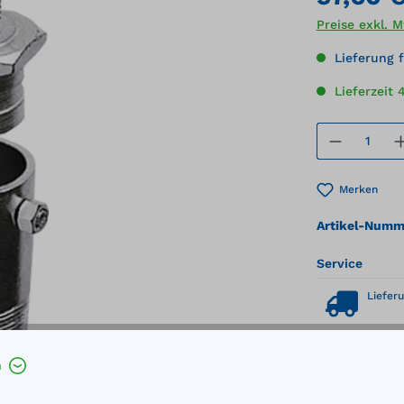
Preise exkl. 
Lieferung f
Lieferzeit 
Produkt
Merken
Artikel-Numm
Service
Lieferu
h