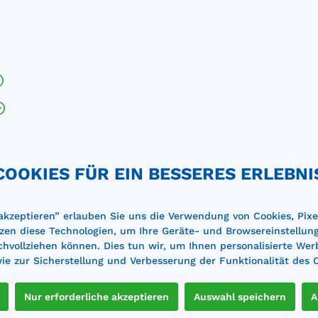
COOKIES FÜR EIN BESSERES ERLEBNI
 akzeptieren” erlauben Sie uns die Verwendung von Cookies, Pixe
zen diese Technologien, um Ihre Geräte- und Browsereinstellun
achvollziehen können. Dies tun wir, um Ihnen personalisierte Wer
ne sind wir Ihnen bei der Planung und Auswahl der passe
e zur Sicherstellung und Verbesserung der Funktionalität des 
Sie uns für eine kostenlose B
Nur erforderliche akzeptieren
Auswahl speichern
A
Jetzt kontaktieren