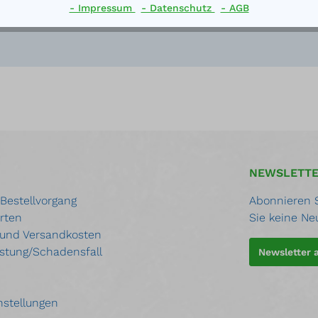
- Impressum
- Datenschutz
- AGB
NEWSLETT
 Bestellvorgang
Abonnieren S
rten
Sie keine Ne
 und Versandkosten
stung/Schadensfall
Newsletter
nstellungen