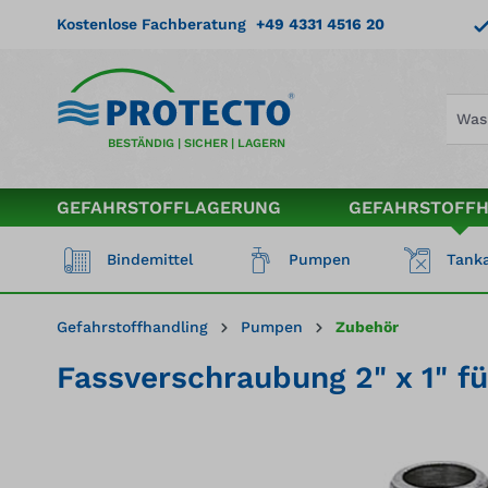
springen
Zur Hauptnavigation springen
Kostenlose Fachberatung
+49 4331 4516 20
BESTÄNDIG | SICHER | LAGERN
GEFAHRSTOFFLAGERUNG
GEFAHRSTOFF
Bindemittel
Pumpen
Tanka
Gefahrstoffhandling
Pumpen
Zubehör
Fassverschraubung 2" x 1" 
Bildergalerie überspringen