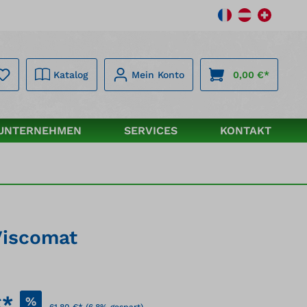
Katalog
Mein Konto
0,00 €*
UNTERNEHMEN
SERVICES
KONTAKT
Viscomat
€*
%
61,80 €*
(6.8% gespart)