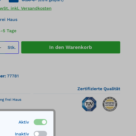
MwSt. inkl. Versandkosten
rei Haus
4-5 Tage
 Anzahl: Gib den gewünschten Wert ei
In den Warenkorb
Stk.
er:
77781
Zertifizierte Qualität
ng frei Haus
Aktiv
Inaktiv