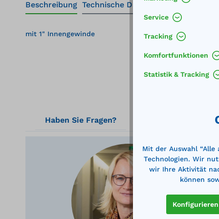
Beschreibung
Technische Daten
Service
mit 1" Innengewinde
Tracking
Komfortfunktionen
Statistik & Tracking
Haben Sie Fragen?
Mit der Auswahl “Alle
Technologien. Wir nut
wir Ihre Aktivität n
Ger
können sowi
Konfigurieren