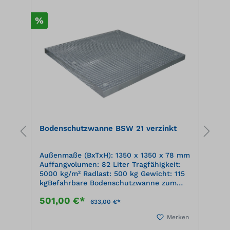
d
%
%
d
d
le
Bodenschutzwanne BSW 21 verzinkt
B
n
Außenmaße (BxTxH): 1350 x 1350 x 78 mm
A
n
Auffangvolumen: 82 Liter Tragfähigkeit:
m
5000 kg/m² Radlast: 500 kg Gewicht: 115
T
d
kgBefahrbare Bodenschutzwanne zum
G
Lagern und Abfüllenmit allgemeiner
B
501,00 €*
6
bauaufsichtlicher Zulassung DIBt,
A
633,00 €*
Berlinzugelassen für entzündbare
Z
en
Merken
nd
Flüssigkeiten der GHS-Kategorien 1-
e
3zugelassen für gewässergefährdende
K