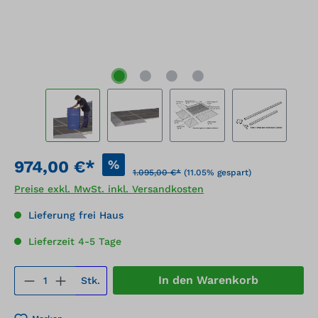
%
974,00 €*
1.095,00 €*
(11.05% gespart)
Preise exkl. MwSt. inkl. Versandkosten
Lieferung frei Haus
Lieferzeit 4-5 Tage
Produkt Anzahl: Gib den gewünschten We
In den Warenkorb
Stk.