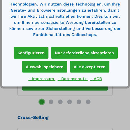
Technologien. Wir nutzen diese Technologien, um Ihre
Geräte- und Browsereinstellungen zu erfahren, damit
Verbindungsprofil Typ VP 13 verzinkt für
A
wir Ihre Aktivität nachvollziehen können. Dies tun wir,
Flächenschutzelemente
F
um Ihnen personalisierte Werbung bereitstellen zu
können sowie zur Sicherstellung und Verbesserung der
Außenmaße LxB: 1280 x 38 mmZur
A
Funktionalität des Onlineshops.
0
Überbrückung der Spalten zwischen den
m
zu
einzelnen Flächenschutzelementen
O
nd
Werkstoff: Stahlblech, 1.0038 Oberfläche:
verzinkt
Konfigurieren
Nur erforderliche akzeptieren
46,30 €*
9
49,20 €*
en
Merken
Auswahl speichern
Alle akzeptieren
- Impressum
- Datenschutz
- AGB
In den Warenkorb
g
 H
Produktgalerie überspringen
Cross-Selling