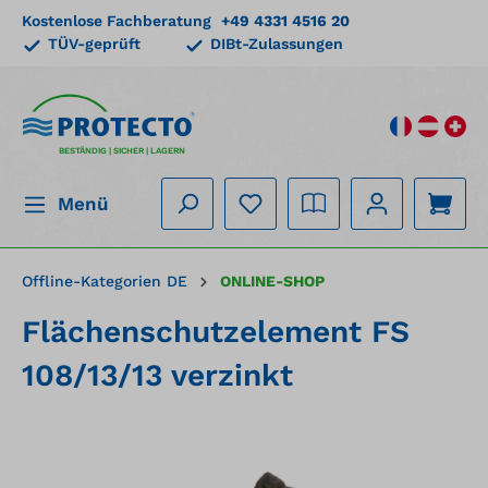
Kostenlose Fachberatung
+49 4331 4516 20
alt springen
TÜV-geprüft
DIBt-Zulassungen
BESTÄNDIG | SICHER | LAGERN
Menü
Offline-Kategorien DE
ONLINE-SHOP
Flächenschutzelement FS
108/13/13 verzinkt
Bildergalerie überspringen