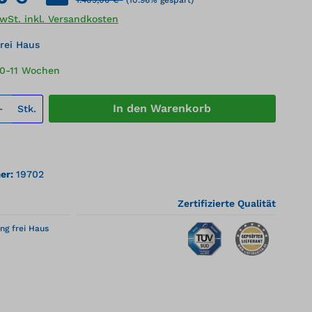
MwSt. inkl. Versandkosten
rei Haus
10-11 Wochen
 Anzahl: Gib den gewünschten Wert ei
In den Warenkorb
Stk.
er:
19702
Zertifizierte Qualität
ng frei Haus