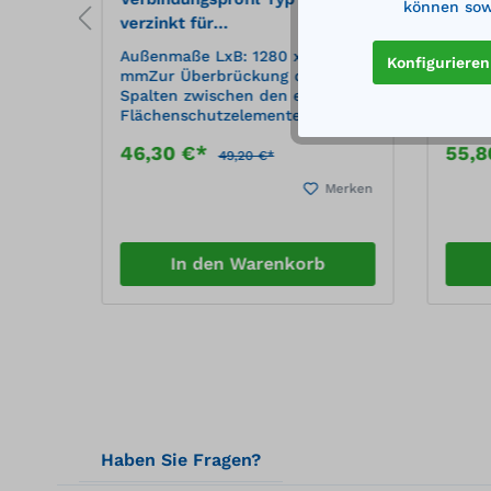
können sowi
te
verzinkt für
verzi
Flächenschutzelemente
Fläc
0
Außenmaße LxB: 1280 x 38
Außen
Konfigurieren
mmZur Überbrückung der
mmZur
Spalten zwischen den einzelnen
Spalt
Flächenschutzelementen
Fläch
Werkstoff: Stahlblech, 1.0038
Werks
46,30 €*
55,
038
Oberfläche: verzinkt
Oberf
49,20 €*
Merken
Merken
In den Warenkorb
Haben Sie Fragen?