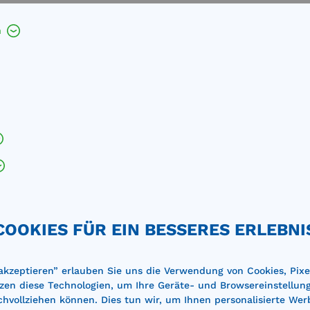
h
%
COOKIES FÜR EIN BESSERES ERLEBNI
 akzeptieren” erlauben Sie uns die Verwendung von Cookies, Pixe
zen diese Technologien, um Ihre Geräte- und Browsereinstellun
achvollziehen können. Dies tun wir, um Ihnen personalisierte Wer
ndungsprofil Typ VP 18
Auffahrrampe Typ AR 13