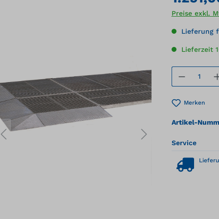
Preise exkl. 
Lieferung f
Lieferzeit 
Produkt
Merken
Artikel-Numm
Service
Lieferu