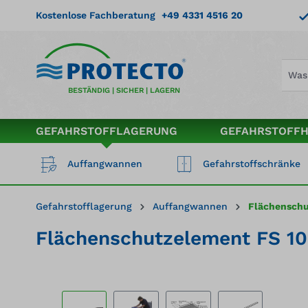
springen
Zur Hauptnavigation springen
Kostenlose Fachberatung
+49 4331 4516 20
BESTÄNDIG | SICHER | LAGERN
GEFAHRSTOFFLAGERUNG
GEFAHRSTOFF
Auffangwannen
Gefahrstoffschränke
Gefahrstofflagerung
Auffangwannen
Flächensch
Flächenschutzelement FS 108
Bildergalerie überspringen