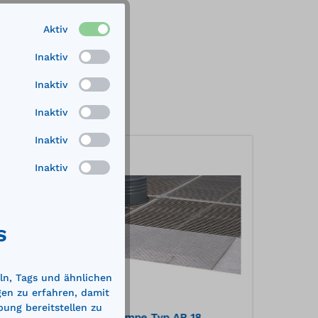
Aktiv
Inaktiv
Inaktiv
Inaktiv
Inaktiv
%
%
Inaktiv
S
ln, Tags und ähnlichen
gen zu erfahren, damit
bung bereitstellen zu
Auffahrrampe Typ AR 18
Auffa