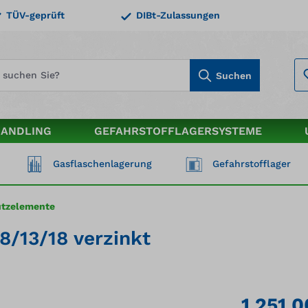
TÜV-geprüft
DIBt-Zulassungen
Suchen
HANDLING
GEFAHRSTOFFLAGERSYSTEME
Gasflaschenlagerung
Gefahrstofflager
utzelemente
/13/18 verzinkt
1.251,