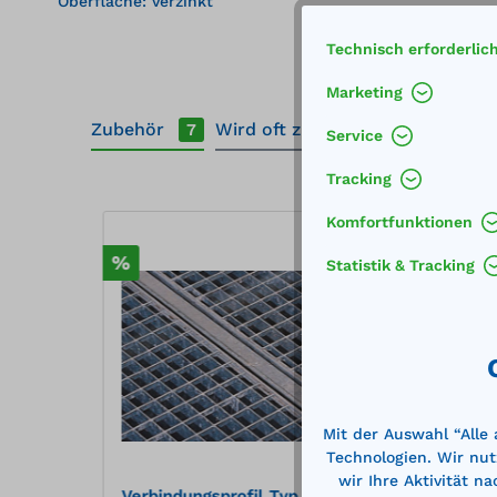
Oberfläche: verzinkt
Technisch erforderlic
Marketing
Zubehör
Wird oft zusammen gekauft
7
Service
Tracking
Produktgalerie überspringen
Komfortfunktionen
%
%
Statistik & Tracking
Mit der Auswahl “Alle
Technologien. Wir nut
wir Ihre Aktivität n
rzinkt
Verbindungsprofil Typ VP 13
Verbi