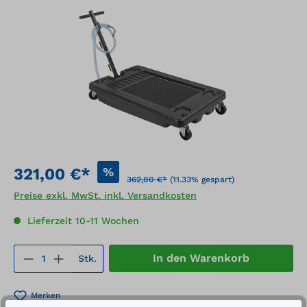
Bildergalerie überspringen
%
321,00 €*
362,00 €*
(11.33% gespart)
Preise exkl. MwSt. inkl. Versandkosten
Lieferzeit 10-11 Wochen
Produkt Anzahl: Gib den gewünschten We
In den Warenkorb
Stk.
Merken