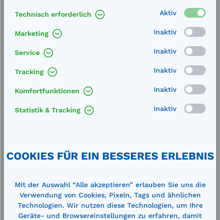
Artikel-Nummer:
712058
Aktiv
Technisch erforderlich
Service
Inaktiv
Marketing
Lieferung frei Haus
Inaktiv
Service
Zertifizierte Qualität
Inaktiv
Tracking
Inaktiv
Komfortfunktionen
Inaktiv
Statistik & Tracking
Beschreibung
Auffangschale aus säurefestem Kunststoff, daher
COOKIES FÜR EIN BESSERES ERLEBNIS
chemikalien-, öl- und benzinbeständig integrierte
Schwallwände zum sicheren…
Mehr
Mit der Auswahl “Alle akzeptieren” erlauben Sie uns die
Technische Daten
Verwendung von Cookies, Pixeln, Tags und ähnlichen
Technologien. Wir nutzen diese Technologien, um Ihre
Geräte- und Browsereinstellungen zu erfahren, damit