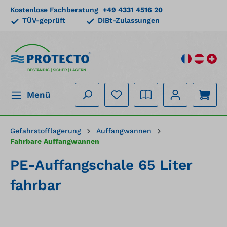
Kostenlose Fachberatung
+49 4331 4516 20
alt springen
TÜV-geprüft
DIBt-Zulassungen
BESTÄNDIG | SICHER | LAGERN
Menü
Gefahrstofflagerung
Auffangwannen
Fahrbare Auffangwannen
PE-Auffangschale 65 Liter
fahrbar